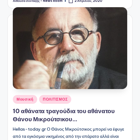
Αίθουσα σύνταξης - News Room
2 Απριλίου, 2020
Συγγραφέας:
Αναρτήθηκε
Μουσική
ΠΟΛΙΤΙΣΜΟΣ
σε
10 αθάνατα τραγούδια του αθάνατου
Θάνου Μικρούτσικου…
Hellas-today.gr Ο Θάνος Μικρούτσικος μπορεί να έφυγε
από τα εγκόσμια νικημένος από την επάρατο αλλά είναι