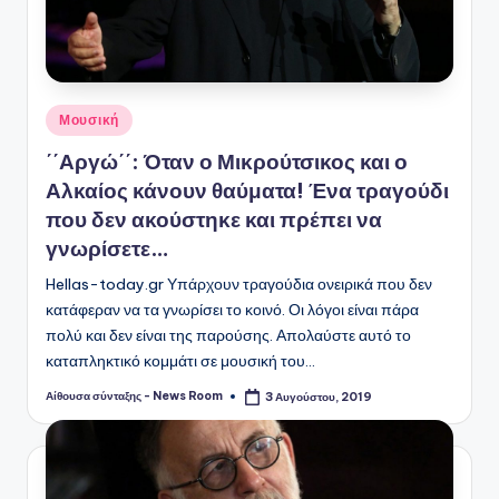
Αναρτήθηκε
Μουσική
σε
΄΄Αργώ΄΄: Όταν ο Μικρούτσικος και ο
Αλκαίος κάνουν θαύματα! Ένα τραγούδι
που δεν ακούστηκε και πρέπει να
γνωρίσετε…
Hellas-today.gr Υπάρχουν τραγούδια ονειρικά που δεν
κατάφεραν να τα γνωρίσει το κοινό. Οι λόγοι είναι πάρα
πολύ και δεν είναι της παρούσης. Απολαύστε αυτό το
καταπληκτικό κομμάτι σε μουσική του…
Αίθουσα σύνταξης - News Room
3 Αυγούστου, 2019
Συγγραφέας: