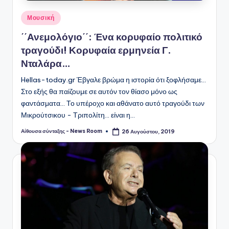
Αναρτήθηκε
Μουσική
σε
΄΄Ανεμολόγιο΄΄: Ένα κορυφαίο πολιτικό
τραγούδι! Κορυφαία ερμηνεία Γ.
Νταλάρα…
Hellas-today.gr Έβγαλε βρώμα η ιστορία ότι ξοφλήσαμε...
Στο εξής θα παίζουμε σε αυτόν τον θίασο μόνο ως
φαντάσματα... Το υπέροχο και αθάνατο αυτό τραγούδι των
Μικρούτσικου - Τριπολίτη... είναι η…
Αίθουσα σύνταξης - News Room
26 Αυγούστου, 2019
Συγγραφέας: