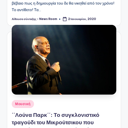
βέβαιο πως η δημιουργία του δε θα νικηθεί από τον χρόνο!
Το αντίθετο! Τα…
Αίθουσα σύνταξης - News Room
2 Ιανουαρίου, 2020
Συγγραφέας:
Αναρτήθηκε
Μουσική
σε
΄΄Λούνα Παρκ΄΄: Το συγκλονιστικό
τραγούδι του Μικρούτσικου που