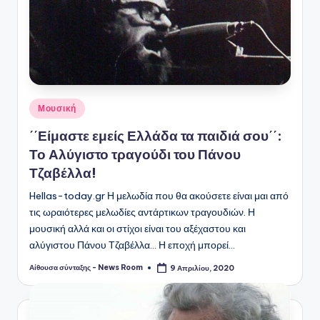
Αναρτήθηκε
Μουσική
σε
΄΄Είμαστε εμείς Ελλάδα τα παιδιά σου΄΄:
Το Αλύγιστο τραγούδι του Πάνου
Τζαβέλλα!
Hellas-today.gr Η μελωδία που θα ακούσετε είναι μαι από
τις ωραιότερες μελωδίες αντάρτικων τραγουδιών. Η
μουσική αλλά και οι στίχοι είναι του αξέχαστου και
αλύγιστου Πάνου Τζαβέλλα... Η εποχή μπορεί…
Αίθουσα σύνταξης - News Room
9 Απριλίου, 2020
Συγγραφέας: