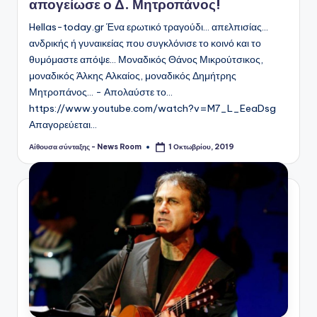
απογείωσε ο Δ. Μητροπάνος!
Hellas-today.gr Ένα ερωτικό τραγούδι... απελπισίας...
ανδρικής ή γυναικείας που συγκλόνισε το κοινό και το
θυμόμαστε απόψε... Μοναδικός Θάνος Μικρούτσικος,
μοναδικός Άλκης Αλκαίος, μοναδικός Δημήτρης
Μητροπάνος... - Απολαύστε το...
https://www.youtube.com/watch?v=M7_L_EeaDsg
Απαγορεύεται…
Αίθουσα σύνταξης - News Room
1 Οκτωβρίου, 2019
Συγγραφέας: