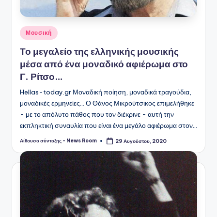
Αναρτήθηκε
Μουσική
σε
Το μεγαλείο της ελληνικής μουσικής
μέσα από ένα μοναδικό αφιέρωμα στο
Γ. Ρίτσο…
Hellas-today.gr Μοναδική ποίηση, μοναδικά τραγούδια,
μοναδικές ερμηνείες... Ο Θάνος Μικρούτσικος επιμελήθηκε
- με το απόλυτο πάθος που τον διέκρινε - αυτή την
εκπληκτική συναυλία που είναι ένα μεγάλο αφιέρωμα στον…
Αίθουσα σύνταξης - News Room
29 Αυγούστου, 2020
Συγγραφέας: