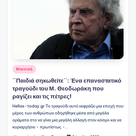
Αναρτήθηκε
Μουσική
σε
΄΄Παιδιά σηκωθείτε΄΄: Ένα επαναστατικό
τραγούδι του Μ. Θεοδωράκη που
ραγίζει και τις πέτρες!
Hellas-today.gr Το τραγούδι αυτό εκφράζει μια εποχή που
μέρος των ανθρώπων οδηγήθηκε μέσα από μεγάλα
οράματα στο να γίνει μια μεγάλη αλλαγή στον κόσμο και να
κυριαρχήσει - πρωτίστως -…