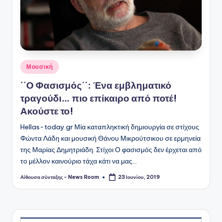
Αναρτήθηκε
Μουσική
σε
΄΄Ο Φασισμός΄΄: Ένα εμβληματικό
τραγούδι… πιο επίκαιρο από ποτέ!
Ακούστε το!
Hellas-today.gr Μία καταπληκτική δημιουργία σε στίχους
Φώντα Λάδη και μουσική Θάνου Μικρούτσικου σε ερμηνεία
της Μαρίας Δημητριάδη. Στίχοι Ο φασισμός δεν έρχεται από
το μέλλον καινούριο τάχα κάτι να μας…
Αίθουσα σύνταξης - News Room
23 Ιουνίου, 2019
Συγγραφέας: