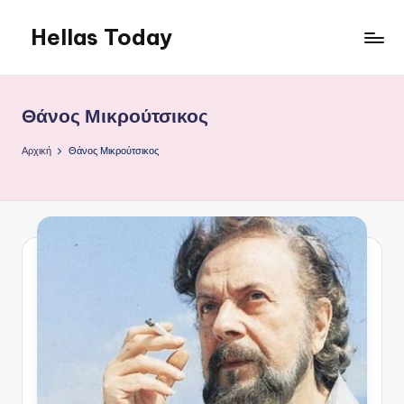
Hellas Today
Μετάβαση
σε
περιεχόμενο
Θάνος Μικρούτσικος
Αρχική
Θάνος Μικρούτσικος