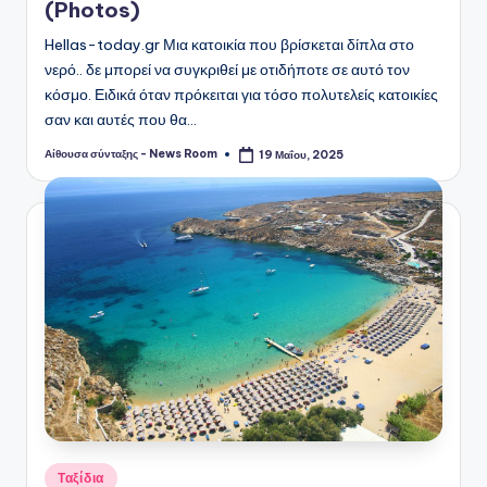
(Photos)
Hellas-today.gr Μια κατοικία που βρίσκεται δίπλα στο
νερό.. δε μπορεί να συγκριθεί με οτιδήποτε σε αυτό τον
κόσμο. Ειδικά όταν πρόκειται για τόσο πολυτελείς κατοικίες
σαν και αυτές που θα…
Αίθουσα σύνταξης - News Room
19 Μαΐου, 2025
Συγγραφέας:
Αναρτήθηκε
Ταξίδια