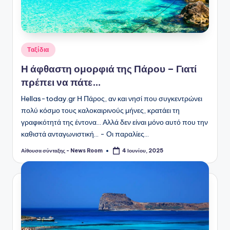
Αναρτήθηκε
Ταξίδια
σε
Η άφθαστη ομορφιά της Πάρου – Γιατί
πρέπει να πάτε…
Hellas-today.gr Η Πάρος, αν και νησί που συγκεντρώνει
πολύ κόσμο τους καλοκαιρινούς μήνες, κρατάει τη
γραφικότητά της έντονα... Αλλά δεν είναι μόνο αυτό που την
καθιστά ανταγωνιστική... - Οι παραλίες…
Αίθουσα σύνταξης - News Room
4 Ιουνίου, 2025
Συγγραφέας: