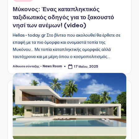
σε
Μύκονος: Ένας καταπληκτικός
ταξιδιωτικός οδηγός για το ξακουστό
νησί των ανέμων! (video)
Hellas-today.gr Στο βίντεο που ακολουθεί θα έρθετε σε
επαφή με τα πιο όμορφα και ονομαστά τοπία της
Μυκόνου... Με τοπία καταπληκτικής ομορφιάς αλλά
ταυτόχρονα και με μέρη όπου ο κοσμοπολιτισμός…
Αίθουσα σύνταξης - News Room
17 Μαΐου, 2025
Συγγραφέας: