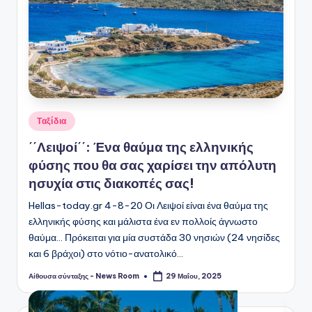
Αναρτήθηκε
Ταξίδια
σε
΄΄Λειψοί΄΄: Ένα θαύμα της ελληνικής
φύσης που θα σας χαρίσει την απόλυτη
ησυχία στις διακοπές σας!
Hellas-today.gr 4-8-20 Οι Λειψοί είναι ένα θαύμα της
ελληνικής φύσης και μάλιστα ένα εν πολλοίς άγνωστο
θαύμα... Πρόκειται για μία συστάδα 30 νησιών (24 νησίδες
και 6 βράχοι) στο νότιο-ανατολικό…
Αίθουσα σύνταξης - News Room
29 Μαΐου, 2025
Συγγραφέας: