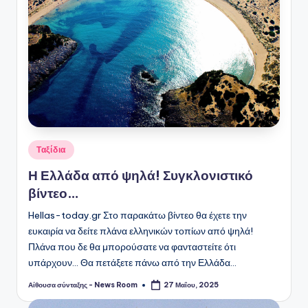
Αναρτήθηκε
Ταξίδια
σε
Η Ελλάδα από ψηλά! Συγκλονιστικό
βίντεο…
Hellas-today.gr Στο παρακάτω βίντεο θα έχετε την
ευκαιρία να δείτε πλάνα ελληνικών τοπίων από ψηλά!
Πλάνα που δε θα μπορούσατε να φανταστείτε ότι
υπάρχουν... Θα πετάξετε πάνω από την Ελλάδα…
Αίθουσα σύνταξης - News Room
27 Μαΐου, 2025
Συγγραφέας: