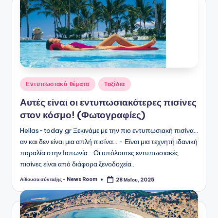
Αναρτήθηκε
Εντυπωσιακά θέματα
Ταξίδια
σε
Αυτές είναι οι εντυπωσιακότερες πισίνες
στον κόσμο! (Φωτογραφίες)
Hellas-today.gr Ξεκινάμε με την πιο εντυπωσιακή πισίνα...
αν και δεν είναι μια απλή πισίνα... - Είναι μια τεχνητή ιδανική
παραλία στην Ιαπωνία... Οι υπόλοιπες εντυπωσιακές
πισίνες είναι από διάφορα ξενοδοχεία…
Αίθουσα σύνταξης - News Room
28 Μαΐου, 2025
Συγγραφέας: