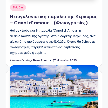
Αναρτήθηκε
Ταξίδια
σε
Η συγκλονιστική παραλία της Κέρκυρας
– Canal d’ amour… (Φωτογραφίες)
Hellas-today.gr Η παραλία ''Canal d’ Amour'' ή
αλλιώς Κανάλι της Αγάπης, στο Σιδάρι της Κέρκυρας, είναι
μία από τις πιο όμορφες στην Ελλάδα. Όπως θα δείτε στις
φωτογραφίες, περιβάλλεται από ασυνήθιστους
σχηματισμούς ψαμμίτη.…
Αίθουσα σύνταξης - News Room
4 Ιουνίου, 2025
Συγγραφέας: