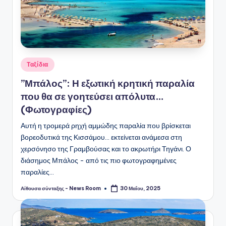
Αναρτήθηκε
Ταξίδια
σε
”Μπάλος”: Η εξωτική κρητική παραλία
που θα σε γοητεύσει απόλυτα…
(Φωτογραφίες)
Αυτή η τρομερά ρηχή αμμώδης παραλία που βρίσκεται
βορεοδυτικά της Κισσάμου... εκτείνεται ανάμεσα στη
χερσόνησο της Γραμβούσας και το ακρωτήρι Τηγάνι. Ο
διάσημος Μπάλος - από τις πιο φωτογραφημένες
παραλίες…
Αίθουσα σύνταξης - News Room
30 Μαΐου, 2025
Συγγραφέας: