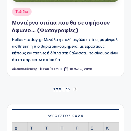
Αναρτήθηκε
Ταξίδια
σε
Μοντέρνα σπίτια που θα σε αφήσουν
άφωνο… (Φωτογραφίες)
Hellas-today.gr Μεγάλα ή πολύ μεγάλα σπίτια, με μίνιμαλ
αισθητική ή πιο βαριά διακοσμημένα, με τεράστιους
κήπους και πισίνες ή δίπλα στη θάλασσα... το σίγουρο είναι
ότι τα παρακάτω σπίτια θα…
Αίθουσα σύνταξης - News Room
15 Μαΐου, 2025
Συγγραφέας:
Σελιδοποίηση
1
2
3
…
15
ΕΠΌΜΕΝΗ
ΣΕΛΊΔΑ
άρθρων
ΑΎΓΟΥΣΤΟΣ 2026
Δ
Τ
Τ
Π
Π
Σ
Κ