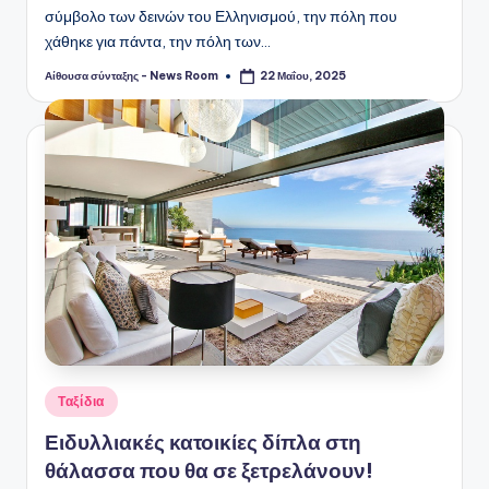
σύμβολο των δεινών του Ελληνισμού, την πόλη που
χάθηκε για πάντα, την πόλη των…
Αίθουσα σύνταξης - News Room
22 Μαΐου, 2025
Συγγραφέας:
Αναρτήθηκε
Ταξίδια
σε
Ειδυλλιακές κατοικίες δίπλα στη
θάλασσα που θα σε ξετρελάνουν!