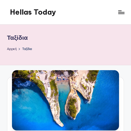
Hellas Today
Μετάβαση
σε
περιεχόμενο
Ταξίδια
Αρχική
Ταξίδια