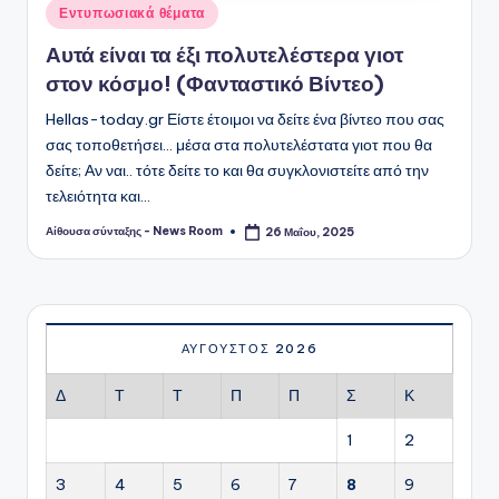
Αναρτήθηκε
Εντυπωσιακά θέματα
σε
Αυτά είναι τα έξι πολυτελέστερα γιοτ
στον κόσμο! (Φανταστικό Βίντεο)
Hellas-today.gr Είστε έτοιμοι να δείτε ένα βίντεο που σας
σας τοποθετήσει... μέσα στα πολυτελέστατα γιοτ που θα
δείτε; Αν ναι.. τότε δείτε το και θα συγκλονιστείτε από την
τελειότητα και…
Αίθουσα σύνταξης - News Room
26 Μαΐου, 2025
Συγγραφέας:
ΑΎΓΟΥΣΤΟΣ 2026
Δ
Τ
Τ
Π
Π
Σ
Κ
1
2
3
4
5
6
7
8
9