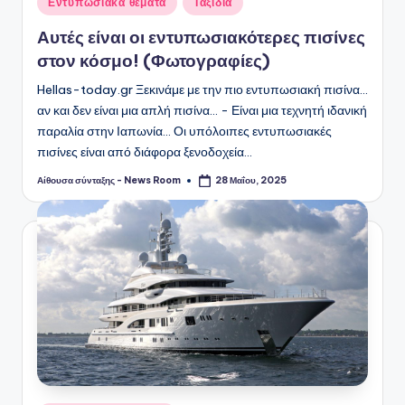
Εντυπωσιακά θέματα
Ταξίδια
σε
Αυτές είναι οι εντυπωσιακότερες πισίνες
στον κόσμο! (Φωτογραφίες)
Hellas-today.gr Ξεκινάμε με την πιο εντυπωσιακή πισίνα...
αν και δεν είναι μια απλή πισίνα... - Είναι μια τεχνητή ιδανική
παραλία στην Ιαπωνία... Οι υπόλοιπες εντυπωσιακές
πισίνες είναι από διάφορα ξενοδοχεία…
Αίθουσα σύνταξης - News Room
28 Μαΐου, 2025
Συγγραφέας: