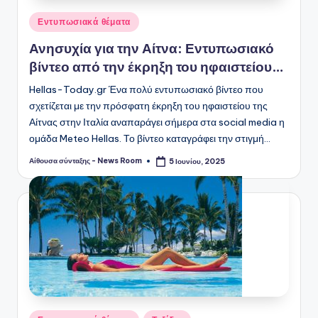
Αναρτήθηκε
Εντυπωσιακά θέματα
σε
Ανησυχία για την Αίτνα: Εντυπωσιακό
βίντεο από την έκρηξη του ηφαιστείου…
Hellas-Today.gr Ένα πολύ εντυπωσιακό βίντεο που
σχετίζεται με την πρόσφατη έκρηξη του ηφαιστείου της
Αίτνας στην Ιταλία αναπαράγει σήμερα στα social media η
ομάδα Meteo Hellas. Το βίντεο καταγράφει την στιγμή…
Αίθουσα σύνταξης - News Room
5 Ιουνίου, 2025
Συγγραφέας:
Αναρτήθηκε