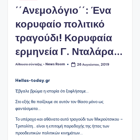
σε
΄΄Ανεμολόγιο΄΄: Ένα
κορυφαίο πολιτικό
τραγούδι! Κορυφαία
ερμηνεία Γ. Νταλάρα…
Αίθουσα σύνταξης - News Room
26 Αυγούστου, 2019
Συγγραφέας:
Hellas-today.gr
Έβγαλε βρώμα η ιστορία ότι ξοφλήσαμε…
Στο εξής θα παίζουμε σε αυτόν τον θίασο μόνο ως
φαντάσματα…
Το υπέροχο και αθάνατο αυτό τραγούδι των Μικρούτσικου –
Τριπολίτη… είναι η επιτομή παραδοχής της ήττας των
προοδευτικών πολιτικών κινημάτων…