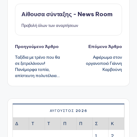
Αίθουσα σύνταξης - News Room
Προβολή όλων των αναρτήσεων
Πλοήγηση
Προηγούμενο Άρθρο
Επόμενο Άρθρο
Ταξίδια με τρένο που θα
Αφιέρωμα στον
δημοσιεύσεων
σε ξετρελάνουν!
οργανοποιό Γιάννη
Πανέμορφα τοπία,
Καρβούνη
απίστευτη πολυτέλεια…
ΑΎΓΟΥΣΤΟΣ 2026
Δ
Τ
Τ
Π
Π
Σ
Κ
1
2