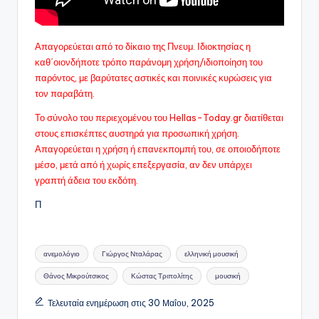
Απαγορεύεται από το δίκαιο της Πνευμ. Ιδιοκτησίας η
καθ΄οιονδήποτε τρόπο παράνομη χρήση/ιδιοποίηση του
παρόντος, με βαρύτατες αστικές και ποινικές κυρώσεις για
τον παραβάτη.
Το σύνολο του περιεχομένου του Hellas-Today.gr διατίθεται
στους επισκέπτες αυστηρά για προσωπική χρήση.
Απαγορεύεται η χρήση ή επανεκπομπή του, σε οποιοδήποτε
μέσo, μετά από ή χωρίς επεξεργασία, αν δεν υπάρχει
γραπτή άδεια του εκδότη.
Π
Ετικέτες:
ανεμολόγιο
Γιώργος Νταλάρας
ελληνική μουσική
Θάνος Μικρούτσικος
Κώστας Τριπολίτης
μουσική
Τελευταία ενημέρωση στις 30 Μαΐου, 2025