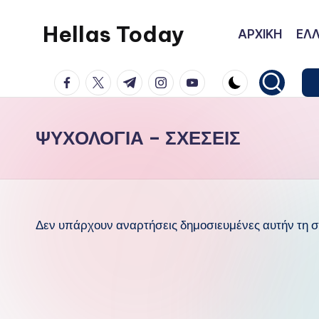
Hellas Today
ΑΡΧΙΚΗ
ΕΛΛ
Μετάβαση
σε
facebook.com
twitter.com
t.me
instagram.com
youtube.com
περιεχόμενο
ΨΥΧΟΛΟΓΙΑ – ΣΧΕΣΕΙΣ
Δεν υπάρχουν αναρτήσεις δημοσιευμένες αυτήν τη στ