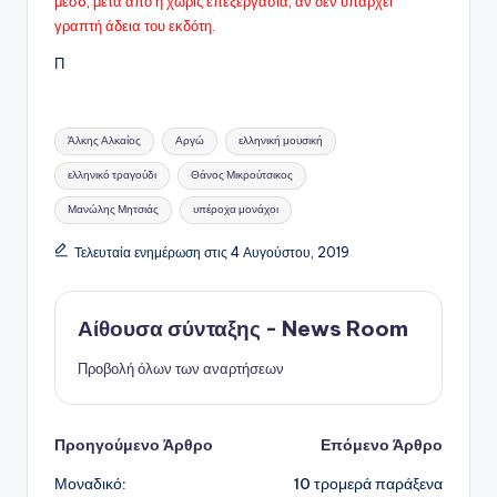
μέσo, μετά από ή χωρίς επεξεργασία, αν δεν υπάρχει
γραπτή άδεια του εκδότη.
Π
Ετικέτες:
Άλκης Αλκαίος
Αργώ
ελληνική μουσική
ελληνικό τραγούδι
Θάνος Μικρούτσικος
Μανώλης Μητσιάς
υπέροχα μονάχοι
Τελευταία ενημέρωση στις 4 Αυγούστου, 2019
Αίθουσα σύνταξης - News Room
Προβολή όλων των αναρτήσεων
Πλοήγηση
Προηγούμενο Άρθρο
Επόμενο Άρθρο
Μοναδικό:
10 τρομερά παράξενα