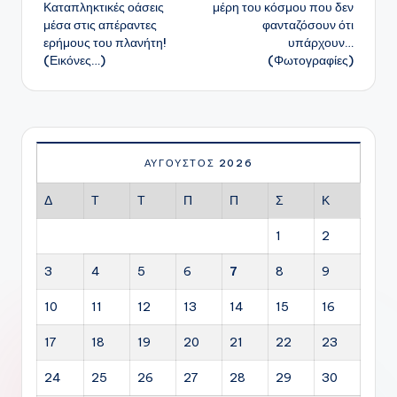
δημοσιεύσεων
Καταπληκτικές οάσεις
μέρη του κόσμου που δεν
μέσα στις απέραντες
φανταζόσουν ότι
ερήμους του πλανήτη!
υπάρχουν…
(Εικόνες…)
(Φωτογραφίες)
ΑΎΓΟΥΣΤΟΣ 2026
Δ
Τ
Τ
Π
Π
Σ
Κ
1
2
3
4
5
6
7
8
9
10
11
12
13
14
15
16
17
18
19
20
21
22
23
24
25
26
27
28
29
30