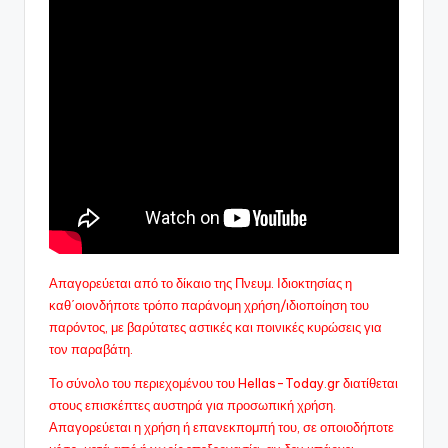
Απαγορεύεται από το δίκαιο της Πνευμ. Ιδιοκτησίας η
καθ΄οιονδήποτε τρόπο παράνομη χρήση/ιδιοποίηση του
παρόντος, με βαρύτατες αστικές και ποινικές κυρώσεις για
τον παραβάτη.
Το σύνολο του περιεχομένου του Hellas-Today.gr διατίθεται
στους επισκέπτες αυστηρά για προσωπική χρήση.
Απαγορεύεται η χρήση ή επανεκπομπή του, σε οποιοδήποτε