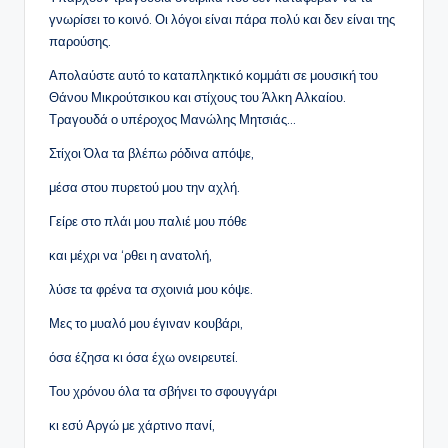
γνωρίσει το κοινό. Οι λόγοι είναι πάρα πολύ και δεν είναι της
παρούσης.
Απολαύστε αυτό το καταπληκτικό κομμάτι σε μουσική του
Θάνου Μικρούτσικου και στίχους του Άλκη Αλκαίου.
Τραγουδά ο υπέροχος Μανώλης Μητσιάς…
Στίχοι Όλα τα βλέπω ρόδινα απόψε,
μέσα στου πυρετού μου την αχλή.
Γείρε στο πλάι μου παλιέ μου πόθε
και μέχρι να ‘ρθει η ανατολή,
λύσε τα φρένα τα σχοινιά μου κόψε.
Μες το μυαλό μου έγιναν κουβάρι,
όσα έζησα κι όσα έχω ονειρευτεί.
Του χρόνου όλα τα σβήνει το σφουγγάρι
κι εσύ Αργώ με χάρτινο πανί,