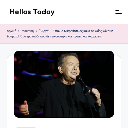
Hellas Today
Μετάβαση
σε
περιεχόμενο
Αρχική
Μουσική
΄΄Αργώ΄΄: Όταν ο Μικρούτσικος και ο Αλκαίος κάνουν
θαύματα! Ένα τραγούδι που δεν ακούστηκε και πρέπει να γνωρίσετε…