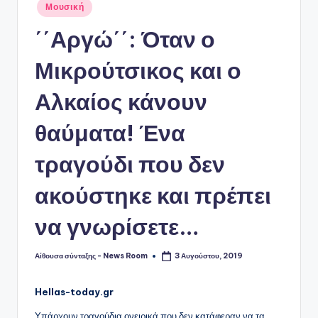
Αναρτήθηκε
Μουσική
σε
΄΄Αργώ΄΄: Όταν ο
Μικρούτσικος και ο
Αλκαίος κάνουν
θαύματα! Ένα
τραγούδι που δεν
ακούστηκε και πρέπει
να γνωρίσετε…
Αίθουσα σύνταξης - News Room
3 Αυγούστου, 2019
Συγγραφέας:
Hellas-today.gr
Υπάρχουν τραγούδια ονειρικά που δεν κατάφεραν να τα