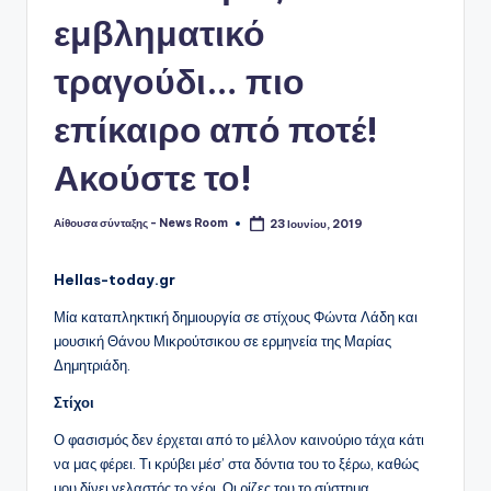
εμβληματικό
τραγούδι… πιο
επίκαιρο από ποτέ!
Ακούστε το!
Αίθουσα σύνταξης - News Room
23 Ιουνίου, 2019
Συγγραφέας:
Hellas-today.gr
Μία καταπληκτική δημιουργία σε στίχους Φώντα Λάδη και
μουσική Θάνου Μικρούτσικου σε ερμηνεία της Μαρίας
Δημητριάδη.
Στίχοι
Ο φασισμός δεν έρχεται από το μέλλον καινούριο τάχα κάτι
να μας φέρει. Τι κρύβει μέσ’ στα δόντια του το ξέρω, καθώς
μου δίνει γελαστός το χέρι. Οι ρίζες του το σύστημα