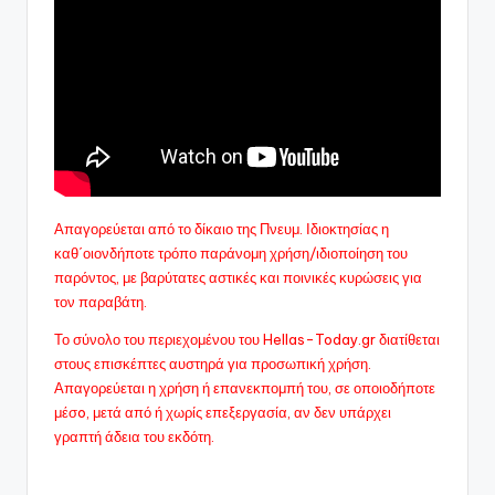
Απαγορεύεται από το δίκαιο της Πνευμ. Ιδιοκτησίας η
καθ΄οιονδήποτε τρόπο παράνομη χρήση/ιδιοποίηση του
παρόντος, με βαρύτατες αστικές και ποινικές κυρώσεις για
τον παραβάτη.
Το σύνολο του περιεχομένου του Hellas-Today.gr διατίθεται
στους επισκέπτες αυστηρά για προσωπική χρήση.
Απαγορεύεται η χρήση ή επανεκπομπή του, σε οποιοδήποτε
μέσo, μετά από ή χωρίς επεξεργασία, αν δεν υπάρχει
γραπτή άδεια του εκδότη.