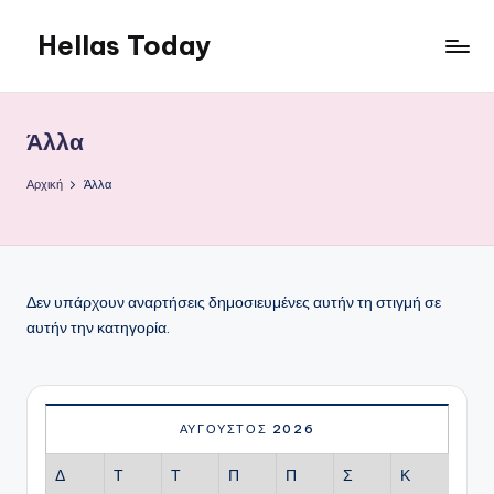
Hellas Today
Μετάβαση
σε
περιεχόμενο
Άλλα
Αρχική
Άλλα
Δεν υπάρχουν αναρτήσεις δημοσιευμένες αυτήν τη στιγμή σε
αυτήν την κατηγορία.
ΑΎΓΟΥΣΤΟΣ 2026
Δ
Τ
Τ
Π
Π
Σ
Κ