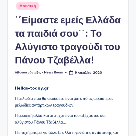
Αναρτήθηκε
Μουσική
σε
΄΄Είμαστε εμείς Ελλάδα
τα παιδιά σου΄΄: Το
Αλύγιστο τραγούδι του
Πάνου Τζαβέλλα!
Αίθουσα σύνταξης - News Room
9 Απριλίου, 2020
Συγγραφέας:
Hellas-today.gr
Η μελωδία που θα ακούσετε είναι μαι από τις ωραιότερες
μελωδίες αντάρτικων τραγουδιών.
Η μουσική αλλά και οι στίχοι είναι του αξέχαστου και
αλύγιστου Πάνου Τζαβέλλα…
Η εποχή μπορεί να άλλαξε αλλά η γενιά της αντίστασης και