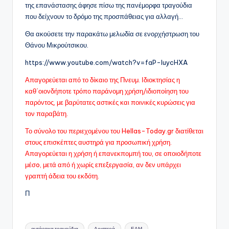
της επανάστασης άφησε πίσω της πανέμορφα τραγούδια
που δείχνουν το δρόμο της προσπάθειας για αλλαγή…
Θα ακούσετε την παρακάτω μελωδία σε ενορχήστρωση του
Θάνου Μικρούτσικου.
https://www.youtube.com/watch?v=faP-luycHXA
Απαγορεύεται από το δίκαιο της Πνευμ. Ιδιοκτησίας η
καθ΄οιονδήποτε τρόπο παράνομη χρήση/ιδιοποίηση του
παρόντος, με βαρύτατες αστικές και ποινικές κυρώσεις για
τον παραβάτη.
Το σύνολο του περιεχομένου του Hellas-Today.gr διατίθεται
στους επισκέπτες αυστηρά για προσωπική χρήση.
Απαγορεύεται η χρήση ή επανεκπομπή του, σε οποιοδήποτε
μέσo, μετά από ή χωρίς επεξεργασία, αν δεν υπάρχει
γραπτή άδεια του εκδότη.
Π
Ετικέτες:
αντάρτικα τραγούδια
Αριστερά
ΕΑΜ