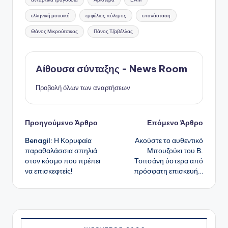
ελληνική μουσική
εμφύλιος πόλεμος
επανάσταση
Θάνος Μικρούτσικος
Πάνος Τζαβέλλας
Αίθουσα σύνταξης - News Room
Προβολή όλων των αναρτήσεων
Πλοήγηση
Προηγούμενο Άρθρο
Επόμενο Άρθρο
Benagil: Η Κορυφαία
Ακούστε το αυθεντικό
δημοσιεύσεων
παραθαλάσσια σπηλιά
Μπουζούκι του Β.
στον κόσμο που πρέπει
Τσιτσάνη ύστερα από
να επισκεφτείς!
πρόσφατη επισκευή…