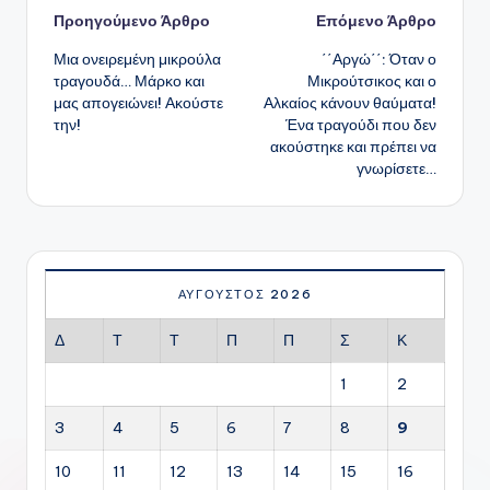
Πλοήγηση
Προηγούμενο Άρθρο
Επόμενο Άρθρο
Μια ονειρεμένη μικρούλα
΄΄Αργώ΄΄: Όταν ο
δημοσιεύσεων
τραγουδά… Μάρκο και
Μικρούτσικος και ο
μας απογειώνει! Ακούστε
Αλκαίος κάνουν θαύματα!
την!
Ένα τραγούδι που δεν
ακούστηκε και πρέπει να
γνωρίσετε…
ΑΎΓΟΥΣΤΟΣ 2026
Δ
Τ
Τ
Π
Π
Σ
Κ
1
2
3
4
5
6
7
8
9
10
11
12
13
14
15
16