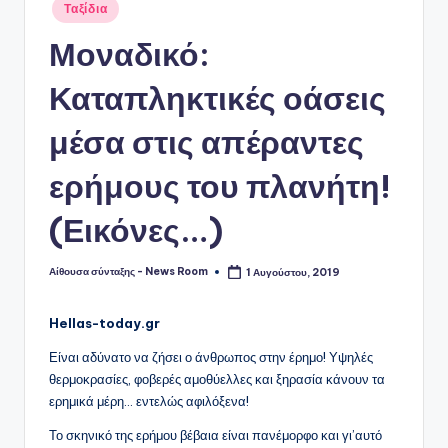
Αναρτήθηκε
Ταξίδια
σε
Μοναδικό:
Καταπληκτικές οάσεις
μέσα στις απέραντες
ερήμους του πλανήτη!
(Εικόνες…)
Αίθουσα σύνταξης - News Room
1 Αυγούστου, 2019
Συγγραφέας:
Hellas-today.gr
Είναι αδύνατο να ζήσει ο άνθρωπος στην έρημο! Υψηλές
θερμοκρασίες, φοβερές αμοθύελλες και ξηρασία κάνουν τα
ερημικά μέρη… εντελώς αφιλόξενα!
Το σκηνικό της ερήμου βέβαια είναι πανέμορφο και γι’αυτό