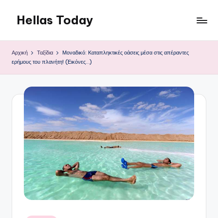
Hellas Today
Μετάβαση
σε
περιεχόμενο
Αρχική
Ταξίδια
Μοναδικό: Καταπληκτικές οάσεις μέσα στις απέραντες
ερήμους του πλανήτη! (Εικόνες…)