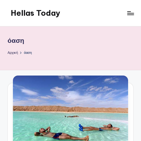
Hellas Today
Μετάβαση
σε
περιεχόμενο
όαση
Αρχική
όαση