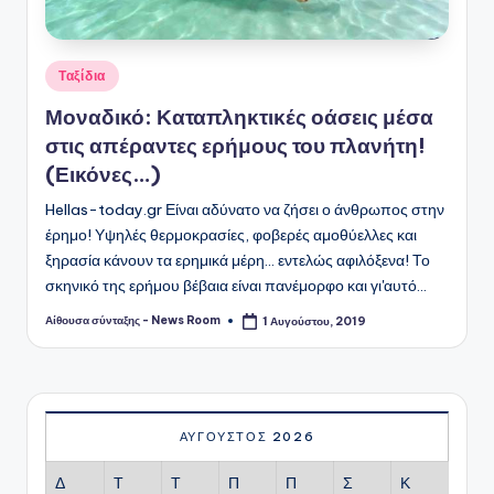
Αναρτήθηκε
Ταξίδια
σε
Μοναδικό: Καταπληκτικές οάσεις μέσα
στις απέραντες ερήμους του πλανήτη!
(Εικόνες…)
Hellas-today.gr Είναι αδύνατο να ζήσει ο άνθρωπος στην
έρημο! Υψηλές θερμοκρασίες, φοβερές αμοθύελλες και
ξηρασία κάνουν τα ερημικά μέρη... εντελώς αφιλόξενα! Το
σκηνικό της ερήμου βέβαια είναι πανέμορφο και γι'αυτό…
Αίθουσα σύνταξης - News Room
1 Αυγούστου, 2019
Συγγραφέας:
ΑΎΓΟΥΣΤΟΣ 2026
Δ
Τ
Τ
Π
Π
Σ
Κ