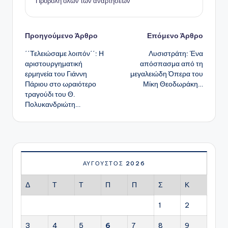
Προβολή όλων των αναρτήσεων
Πλοήγηση
Προηγούμενο Άρθρο
Επόμενο Άρθρο
΄΄Τελειώσαμε λοιπόν΄΄: Η
Λυσιστράτη: Ένα
δημοσιεύσεων
αριστουργηματική
απόσπασμα από τη
ερμηνεία του Γιάννη
μεγαλειώδη Όπερα του
Πάριου στο ωραιότερο
Μίκη Θεοδωράκη…
τραγούδι του Θ.
Πολυκανδριώτη…
ΑΎΓΟΥΣΤΟΣ 2026
Δ
Τ
Τ
Π
Π
Σ
Κ
1
2
3
4
5
6
7
8
9