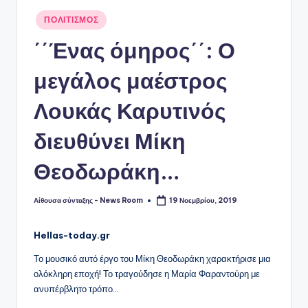
Αναρτήθηκε
ΠΟΛΙΤΙΣΜΟΣ
σε
΄΄Ένας όμηρος΄΄: Ο
μεγάλος μαέστρος
Λουκάς Καρυτινός
διευθύνει Μίκη
Θεοδωράκη…
Αίθουσα σύνταξης - News Room
19 Νοεμβρίου, 2019
Συγγραφέας:
Hellas-today.gr
Το μουσικό αυτό έργο του Μίκη Θεοδωράκη χαρακτήρισε μια
ολόκληρη εποχή! Το τραγούδησε η Μαρία Φαραντούρη με
ανυπέρβλητο τρόπο…