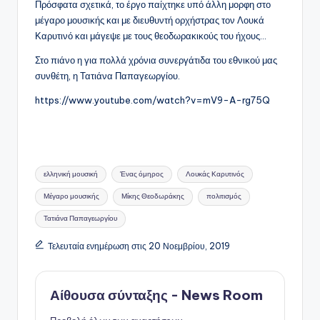
Πρόσφατα σχετικά, το έργο παίχτηκε υπό άλλη μορφη στο
μέγαρο μουσικής και με διευθυντή ορχήστρας τον Λουκά
Καρυτινό και μάγεψε με τους θεοδωρακικούς του ήχους…
Στο πιάνο η για πολλά χρόνια συνεργάτιδα του εθνικού μας
συνθέτη, η Τατιάνα Παπαγεωργίου.
https://www.youtube.com/watch?v=mV9-A-rg75Q
Ετικέτες:
ελληνική μουσική
Ένας όμηρος
Λουκάς Καρυτινός
Μέγαρο μουσικής
Μίκης Θεοδωράκης
πολιτισμός
Τατιάνα Παπαγεωργίου
Τελευταία ενημέρωση στις 20 Νοεμβρίου, 2019
Αίθουσα σύνταξης - News Room