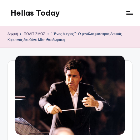
Hellas Today
Μετάβαση
σε
περιεχόμενο
Αρχική
ΠΟΛΙΤΙΣΜΟΣ
΄΄Ένας όμηρος΄΄: Ο μεγάλος μαέστρος Λουκάς
Καρυτινός διευθύνει Μίκη Θεοδωράκη…