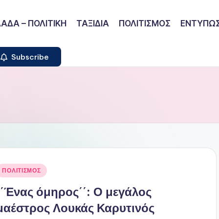
ΑΔΑ – ΠΟΛΙΤΙΚΗ
ΤΑΞΙΔΙΑ
ΠΟΛΙΤΙΣΜΟΣ
ΕΝΤΥΠΩΣ
Subscribe
ναρτήθηκε
ΠΟΛΙΤΙΣΜΟΣ
ε
΄΄Ένας όμηρος΄΄: Ο μεγάλος
μαέστρος Λουκάς Καρυτινός