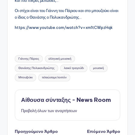
και πιο πικρές μελωδίες…
Οι στίχοι είναι του Γιάννη του Πάριου και στο μπουζούκι είναι
ο ίδιος ο Θανάσης ο Πολυκανδριώτης…
https://www.youtube.com/watch?v=xm1tCWpzHqk
Ετικέτες:
Γιάννης Πάριος
ελληνική μουσική
Θανάσης Πολυκανδριώτης
λαικό τραγούδι
μουσική
Μπουζούκι
τελειώσαμε λοιπόν
Αίθουσα σύνταξης - News Room
Προβολή όλων των αναρτήσεων
Πλοήγηση
Προηγούμενο Άρθρο
Επόμενο Άρθρο