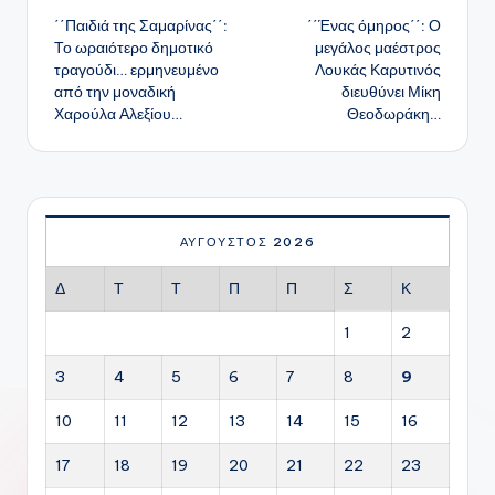
΄΄Παιδιά της Σαμαρίνας΄΄:
΄΄Ένας όμηρος΄΄: Ο
δημοσιεύσεων
Το ωραιότερο δημοτικό
μεγάλος μαέστρος
τραγούδι… ερμηνευμένο
Λουκάς Καρυτινός
από την μοναδική
διευθύνει Μίκη
Χαρούλα Αλεξίου…
Θεοδωράκη…
ΑΎΓΟΥΣΤΟΣ 2026
Δ
Τ
Τ
Π
Π
Σ
Κ
1
2
3
4
5
6
7
8
9
10
11
12
13
14
15
16
17
18
19
20
21
22
23