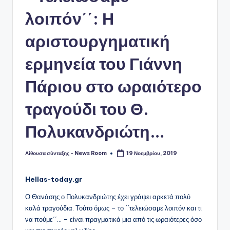
λοιπόν΄΄: Η
αριστουργηματική
ερμηνεία του Γιάννη
Πάριου στο ωραιότερο
τραγούδι του Θ.
Πολυκανδριώτη…
Αίθουσα σύνταξης - News Room
19 Νοεμβρίου, 2019
Συγγραφέας:
Hellas-today.gr
Ο Θανάσης ο Πολυκανδριώτης έχει γράψει αρκετά πολύ
καλά τραγούδια. Τούτο όμως – το ΄΄τελειώσαμε λοιπόν και τι
να πούμε΄΄… – είναι πραγματικά μια από τις ωραιότερες όσο