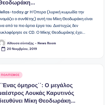
Θεοδωράκη…
Hellas-today.gr Η Όπερα (λυρική κωμωδία την
ονομάζει ο συνθέτης) αυτή του Μίκη Θεοδωράκη είναι
ένα από τα πιο άρτια έργα του. Δυστυχώς δεν
κυκλοφόρησε σε CD. Ο Μίκης Θεοδωράκης έχει…
Αίθουσα σύνταξης - News Room
υγγραφέας:
20 Νοεμβρίου, 2019
ναρτήθηκε
ΠΟΛΙΤΙΣΜΟΣ
ε
΄΄Ένας όμηρος΄΄: Ο μεγάλος
μαέστρος Λουκάς Καρυτινός
διευθύνει Μίκη Θεοδωράκη…