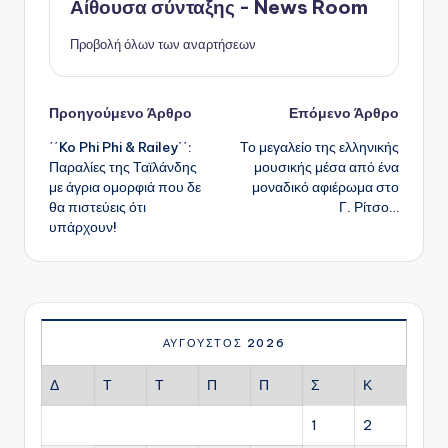
Αίθουσα σύνταξης - News Room
Προβολή όλων των αναρτήσεων
Πλοήγηση
Προηγούμενο Άρθρο
Επόμενο Άρθρο
΄΄Ko Phi Phi & Railey΄΄:
Το μεγαλείο της ελληνικής
δημοσιεύσεων
Παραλίες της Ταϊλάνδης
μουσικής μέσα από ένα
με άγρια ομορφιά που δε
μοναδικό αφιέρωμα στο
θα πιστεύεις ότι
Γ. Ρίτσο…
υπάρχουν!
ΑΎΓΟΥΣΤΟΣ 2026
Δ
Τ
Τ
Π
Π
Σ
Κ
1
2