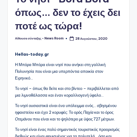
όπως… δεν το έχεις δει
ποτέ ως τώρα!
Αίθουσα σύνταξης - News Room
28 Αυγούστου, 2020
Συγγραφέας:
Hellas-today.gr
Η Μπόρα Μπόρα είναι νησί που ανήκει στη γαλλική
Πολυνησία που είναι μια υπερπόντια αποικία στον
Ειρηνικό…
Το νησί – όπως θα δείτε και στο βίντεο – περιβάλλεται από
μια λιμνοθάλασσα και έναν κοραλλιογενή ύφαλο…
Το νησί ουσιαστικά είναι ένα υπόλειμμα ενός… σβησμένου
ηφαιστείου και έχει 2 κορυφές: Το ορός
Παχία
και το όρος
Οτεμάνου
που είναι και το ψηλότερο με ύψος 727 μέτρων.
Το νησί είναι ένας πολύ σημαντικός τουριστικός προορισμός
διεθνώς και είναι φημισμένος για τα πολυτελή… όσο και