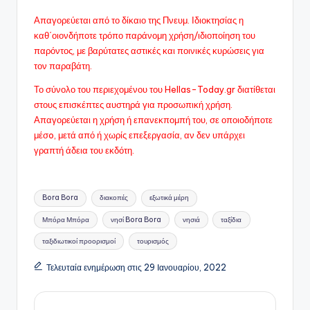
Απαγορεύεται από το δίκαιο της Πνευμ. Ιδιοκτησίας η
καθ΄οιονδήποτε τρόπο παράνομη χρήση/ιδιοποίηση του
παρόντος, με βαρύτατες αστικές και ποινικές κυρώσεις για
τον παραβάτη.
Το σύνολο του περιεχομένου του Hellas-Today.gr διατίθεται
στους επισκέπτες αυστηρά για προσωπική χρήση.
Απαγορεύεται η χρήση ή επανεκπομπή του, σε οποιοδήποτε
μέσo, μετά από ή χωρίς επεξεργασία, αν δεν υπάρχει
γραπτή άδεια του εκδότη.
Ετικέτες:
Bora Bora
διακοπές
εξωτικά μέρη
Μπόρα Μπόρα
νησί Bora Bora
νησιά
ταξίδια
ταξιδιωτικοί προορισμοί
τουρισμός
Τελευταία ενημέρωση στις 29 Ιανουαρίου, 2022