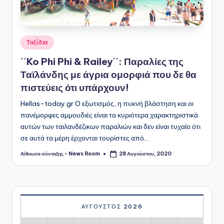
Αναρτήθηκε
Ταξίδια
σε
΄΄Ko Phi Phi & Railey΄΄: Παραλίες της
Ταϊλάνδης με άγρια ομορφιά που δε θα
πιστεύεις ότι υπάρχουν!
Hellas-today.gr Ο εξωτισμός, η πυκνή βλάστηση και οι
πανέμορφες αμμουδιές είναι τα κυριότερα χαρακτηριστικά
αυτών των ταιλανδέζικων παραλιών και δεν είναι τυχαίο ότι
σε αυτά τα μέρη έρχονται τουρίστες από…
Αίθουσα σύνταξης - News Room
28 Αυγούστου, 2020
Συγγραφέας:
ΑΎΓΟΥΣΤΟΣ 2026