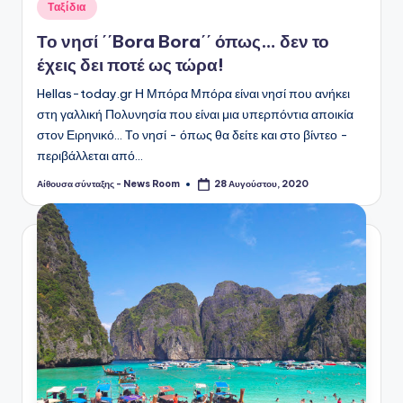
Αναρτήθηκε
Ταξίδια
σε
Το νησί ΄΄Bora Bora΄΄ όπως… δεν το
έχεις δει ποτέ ως τώρα!
Hellas-today.gr Η Μπόρα Μπόρα είναι νησί που ανήκει
στη γαλλική Πολυνησία που είναι μια υπερπόντια αποικία
στον Ειρηνικό... Το νησί - όπως θα δείτε και στο βίντεο -
περιβάλλεται από…
Αίθουσα σύνταξης - News Room
28 Αυγούστου, 2020
Συγγραφέας: