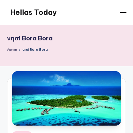
Hellas Today
Μετάβαση
σε
περιεχόμενο
νησί Bora Bora
Αρχική
νησί Bora Bora