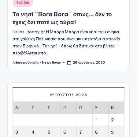
Αναρτήθηκε
Ταξίδια
σε
Το νησί ΄΄Bora Bora΄΄ όπως… δεν το
έχεις δει ποτέ ως τώρα!
Hellas-today.gr Η Μπόρα Μπόρα είναι νησί που ανήκει
στη γαλλική Πολυνησία που είναι μια υπερπόντια αποικία
στον Ειρηνικό... Το νησί - όπως θα δείτε και στο βίντεο -
περιβάλλεται από…
Αίθουσα σύνταξης - News Room
28 Αυγούστου, 2020
Συγγραφέας:
ΑΎΓΟΥΣΤΟΣ 2026
Δ
Τ
Τ
Π
Π
Σ
Κ
1
2
3
4
5
6
7
8
9