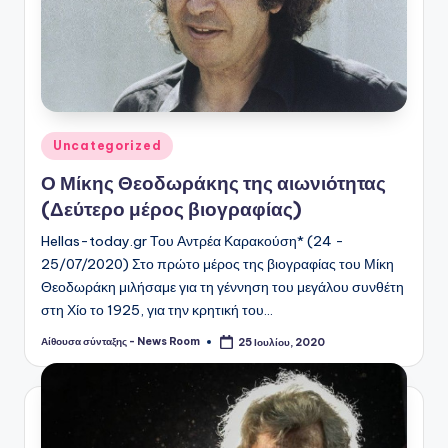
Αναρτήθηκε
Uncategorized
σε
Ο Μίκης Θεοδωράκης της αιωνιότητας
(Δεύτερο μέρος βιογραφίας)
Hellas-today.gr Του Αντρέα Καρακούση* (24 -
25/07/2020) Στο πρώτο μέρος της βιογραφίας του Μίκη
Θεοδωράκη μιλήσαμε για τη γέννηση του μεγάλου συνθέτη
στη Χίο το 1925, για την κρητική του…
Αίθουσα σύνταξης - News Room
25 Ιουλίου, 2020
Συγγραφέας: