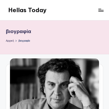
Hellas Today
Μετάβαση
σε
περιεχόμενο
βιογραφία
Αρχική
βιογραφία