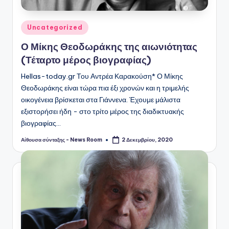
Αναρτήθηκε
Uncategorized
σε
Ο Μίκης Θεοδωράκης της αιωνιότητας
(Τέταρτο μέρος βιογραφίας)
Hellas-today.gr Του Αντρέα Καρακούση* Ο Μίκης
Θεοδωράκης είναι τώρα πια έξι χρονών και η τριμελής
οικογένεια βρίσκεται στα Γιάννενα. Έχουμε μάλιστα
εξιστορήσει ήδη - στο τρίτο μέρος της διαδικτυακής
βιογραφίας…
Αίθουσα σύνταξης - News Room
2 Δεκεμβρίου, 2020
Συγγραφέας: