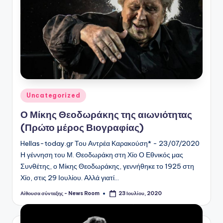
Αναρτήθηκε
Uncategorized
σε
Ο Μίκης Θεοδωράκης της αιωνιότητας
(Πρώτο μέρος Βιογραφίας)
Hellas-today.gr Του Αντρέα Καρακούση* - 23/07/2020
Η γέννηση του Μ. Θεοδωράκη στη Χίο Ο Εθνικός μας
Συνθέτης, ο Μίκης Θεοδωράκης, γεννήθηκε το 1925 στη
Χίο, στις 29 Ιουλίου. Αλλά γιατί…
Αίθουσα σύνταξης - News Room
23 Ιουλίου, 2020
Συγγραφέας: