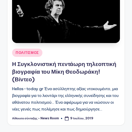
Αναρτήθηκε
ΠΟΛΙΤΙΣΜΟΣ
σε
Η Συγκλονιστική πεντάωρη τηλεοπτική
βιογραφία του Μίκη Θεοδωράκη!
(Βίντεο)
Hellas-today.gr Ένα ασύλληπτης αξίας ντοκουμέντο, μια
βιογραφία για το λιοντάρι της ελληνικής συνείδησης και του
αθάνατου πολιτισμού... Ένα αφιέρωμα για να νιώσουν οι
νέες γενιές πως πολέμησε και πως δημιούργησε…
Αίθουσα σύνταξης - News Room
9 Ιουλίου, 2019
Συγγραφέας: