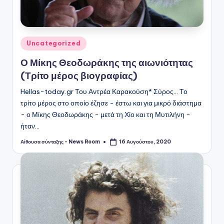
Αναρτήθηκε
Uncategorized
σε
Ο Μίκης Θεοδωράκης της αιωνιότητας
(Τρίτο μέρος βιογραφίας)
Hellas-today.gr Του Αντρέα Καρακούση* Σύρος... Το
τρίτο μέρος στο οποίο έζησε - έστω και για μικρό διάστημα
- ο Μίκης Θεοδωράκης - μετά τη Χίο και τη Μυτιλήνη -
ήταν…
Αίθουσα σύνταξης - News Room
16 Αυγούστου, 2020
Συγγραφέας: