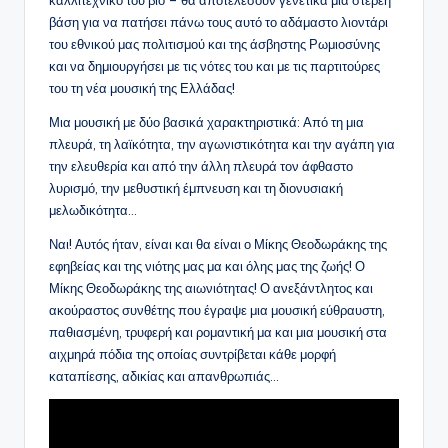
βάση για να πατήσει πάνω τους αυτό το αδάμαστο λιοντάρι
του εθνικού μας πολιτισμού και της άσβηστης Ρωμιοσύνης
και να δημιουργήσει με τις νότες του και με τις παρτιτούρες
του τη νέα μουσική της Ελλάδας!
Μια μουσική με δύο βασικά χαρακτηριστικά: Από τη μια
πλευρά, τη λαϊκότητα, την αγωνιστικότητα και την αγάπη για
την ελευθερία και από την άλλη πλευρά τον άφθαστο
λυρισμό, την μεθυστική έμπνευση και τη διονυσιακή
μελωδικότητα…
Ναι! Αυτός ήταν, είναι και θα είναι ο Μίκης Θεοδωράκης της
εφηβείας και της νιότης μας μα και όλης μας της ζωής! Ο
Μίκης Θεοδωράκης της αιωνιότητας! Ο ανεξάντλητος και
ακούραστος συνθέτης που έγραψε μια μουσική εύθραυστη,
παθιασμένη, τρυφερή και ρομαντική μα και μια μουσική στα
αιχμηρά πόδια της οποίας συντρίβεται κάθε μορφή
καταπίεσης, αδικίας και απανθρωπιάς…