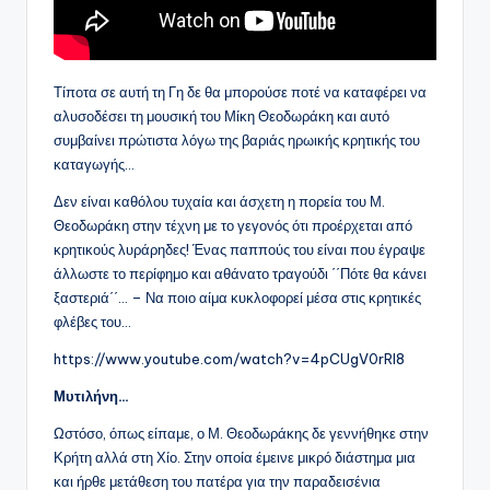
Τίποτα σε αυτή τη Γη δε θα μπορούσε ποτέ να καταφέρει να
αλυσοδέσει τη μουσική του Μίκη Θεοδωράκη και αυτό
συμβαίνει πρώτιστα λόγω της βαριάς ηρωικής κρητικής του
καταγωγής…
Δεν είναι καθόλου τυχαία και άσχετη η πορεία του Μ.
Θεοδωράκη στην τέχνη με το γεγονός ότι προέρχεται από
κρητικούς λυράρηδες! Ένας παππούς του είναι που έγραψε
άλλωστε το περίφημο και αθάνατο τραγούδι ΄΄Πότε θα κάνει
ξαστεριά΄΄… – Να ποιο αίμα κυκλοφορεί μέσα στις κρητικές
φλέβες του…
https://www.youtube.com/watch?v=4pCUgV0rRl8
Μυτιλήνη…
Ωστόσο, όπως είπαμε, ο Μ. Θεοδωράκης δε γεννήθηκε στην
Κρήτη αλλά στη Χίο. Στην οποία έμεινε μικρό διάστημα μια
και ήρθε μετάθεση του πατέρα για την παραδεισένια