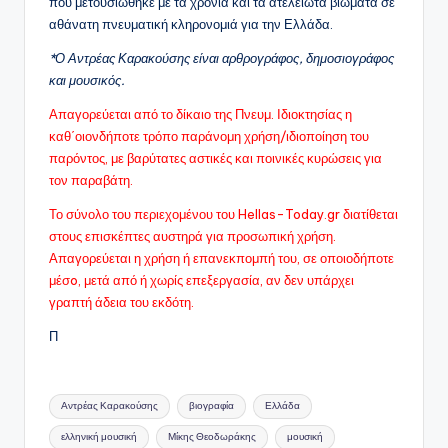
που μετουσιώθηκε με τα χρόνια και τα ατελείωτα βιώματα σε
αθάνατη πνευματική κληρονομιά για την Ελλάδα.
*Ο Αντρέας Καρακούσης είναι αρθρογράφος, δημοσιογράφος
και μουσικός.
Απαγορεύεται από το δίκαιο της Πνευμ. Ιδιοκτησίας η
καθ΄οιονδήποτε τρόπο παράνομη χρήση/ιδιοποίηση του
παρόντος, με βαρύτατες αστικές και ποινικές κυρώσεις για
τον παραβάτη.
Το σύνολο του περιεχομένου του Hellas-Today.gr διατίθεται
στους επισκέπτες αυστηρά για προσωπική χρήση.
Απαγορεύεται η χρήση ή επανεκπομπή του, σε οποιοδήποτε
μέσo, μετά από ή χωρίς επεξεργασία, αν δεν υπάρχει
γραπτή άδεια του εκδότη.
Π
Ετικέτες:
Αντρέας Καρακούσης
βιογραφία
Ελλάδα
ελληνική μουσική
Μίκης Θεοδωράκης
μουσική