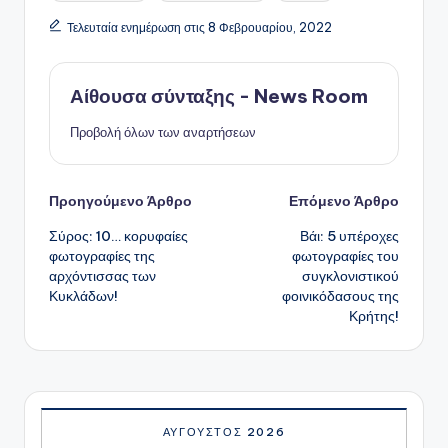
Τελευταία ενημέρωση στις 8 Φεβρουαρίου, 2022
Αίθουσα σύνταξης - News Room
Προβολή όλων των αναρτήσεων
Πλοήγηση
Προηγούμενο Άρθρο
Επόμενο Άρθρο
Σύρος: 10… κορυφαίες
Βάι: 5 υπέροχες
δημοσιεύσεων
φωτογραφίες της
φωτογραφίες του
αρχόντισσας των
συγκλονιστικού
Κυκλάδων!
φοινικόδασους της
Κρήτης!
ΑΎΓΟΥΣΤΟΣ 2026