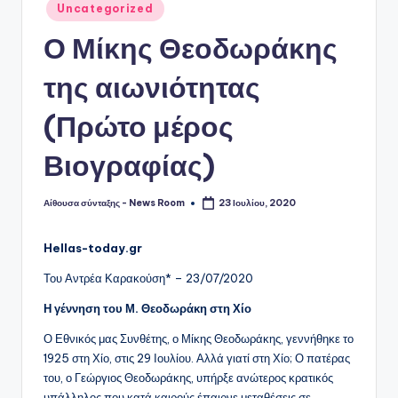
Αναρτήθηκε
Uncategorized
σε
Ο Μίκης Θεοδωράκης
της αιωνιότητας
(Πρώτο μέρος
Βιογραφίας)
Αίθουσα σύνταξης - News Room
23 Ιουλίου, 2020
Συγγραφέας:
Hellas-today.gr
Του Αντρέα Καρακούση* – 23/07/2020
Η γέννηση του Μ. Θεοδωράκη στη Χίο
Ο Εθνικός μας Συνθέτης, ο Μίκης Θεοδωράκης, γεννήθηκε το
1925 στη Χίο, στις 29 Ιουλίου. Αλλά γιατί στη Χίο; Ο πατέρας
του, ο Γεώργιος Θεοδωράκης, υπήρξε ανώτερος κρατικός
υπάλληλος που κατά καιρούς έπαιρνε μεταθέσεις σε