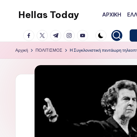
Hellas Today
ΑΡΧΙΚΗ
ΕΛΛ
Μετάβαση
σε
facebook.com
twitter.com
t.me
instagram.com
youtube.com
περιεχόμενο
Αρχική
ΠΟΛΙΤΙΣΜΟΣ
Η Συγκλονιστική πεντάωρη τηλεοπτ