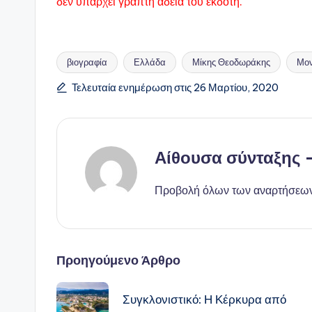
δεν υπάρχει γραπτή άδεια του εκδότη.
βιογραφία
Ελλάδα
Μίκης Θεοδωράκης
Μο
Ετικέτες:
Τελευταία ενημέρωση στις 26 Μαρτίου, 2020
Αίθουσα σύνταξης
Προβολή όλων των αναρτήσεω
Πλοήγηση
Προηγούμενο Άρθρο
δημοσιεύσεων
Συγκλονιστικό: Η Κέρκυρα από