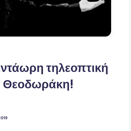
εντάωρη τηλεοπτική
η Θεοδωράκη!
2019