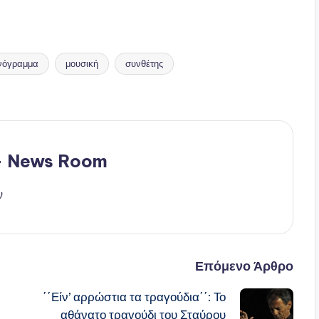
νόγραμμα
μουσική
συνθέτης
 - News Room
ν
Επόμενο Άρθρο
΄΄Είν’ αρρώστια τα τραγούδια΄΄: Το
αθάνατο τραγούδι του Σταύρου