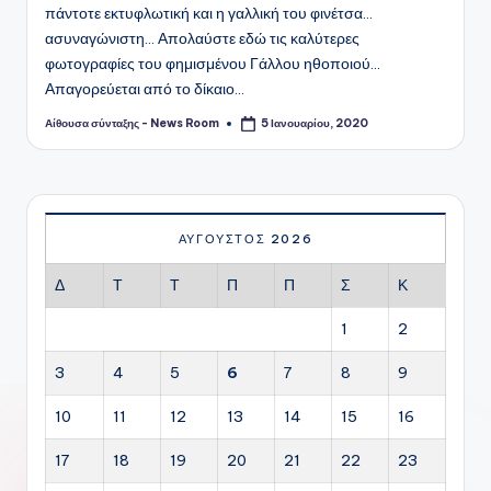
πάντοτε εκτυφλωτική και η γαλλική του φινέτσα...
ασυναγώνιστη... Απολαύστε εδώ τις καλύτερες
φωτογραφίες του φημισμένου Γάλλου ηθοποιού...
Απαγορεύεται από το δίκαιο…
Αίθουσα σύνταξης - News Room
5 Ιανουαρίου, 2020
Συγγραφέας:
ΑΎΓΟΥΣΤΟΣ 2026
Δ
Τ
Τ
Π
Π
Σ
Κ
1
2
3
4
5
6
7
8
9
10
11
12
13
14
15
16
17
18
19
20
21
22
23