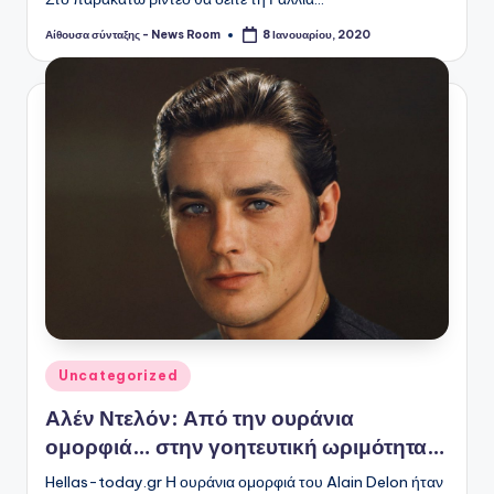
Αίθουσα σύνταξης - News Room
8 Ιανουαρίου, 2020
Συγγραφέας:
Αναρτήθηκε
Uncategorized
σε
Αλέν Ντελόν: Από την ουράνια
ομορφιά… στην γοητευτική ωριμότητα…
Hellas-today.gr Η ουράνια ομορφιά του Alain Delon ήταν