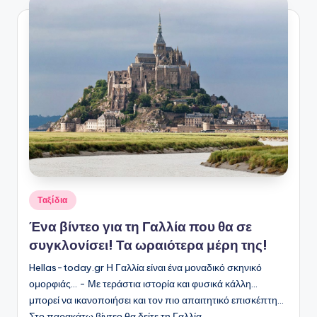
Αναρτήθηκε
Ταξίδια
σε
Ένα βίντεο για τη Γαλλία που θα σε
συγκλονίσει! Τα ωραιότερα μέρη της!
Hellas-today.gr Η Γαλλία είναι ένα μοναδικό σκηνικό
ομορφιάς... - Με τεράστια ιστορία και φυσικά κάλλη...
μπορεί να ικανοποιήσει και τον πιο απαιτητικό επισκέπτη...
Στο παρακάτω βίντεο θα δείτε τη Γαλλία…