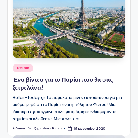
Αναρτήθηκε
Ταξίδια
σε
Ένα βίντεο για το Παρίσι που θα σας
ξετρελάνει!
Hellas-today.gr Το παρακάτω βίντεο αποδεικνύει για μια
ακόμα φορά ότι το Παρίσι είναι η πόλη του Φωτός! Μια
ιδιαίτερα προσεγμένη πόλη με αμέτρητα ενδιαφέροντα
σημεία και αξιοθέατα. Μια πόλη που…
Αίθουσα σύνταξης - News Room
16 Ιανουαρίου, 2020
Συγγραφέας: