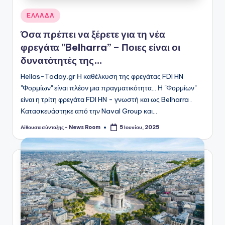
Αναρτήθηκε
ΕΛΛΑΔΑ
σε
Όσα πρέπει να ξέρετε για τη νέα
φρεγάτα ”Belharra” – Ποιες είναι οι
δυνατότητές της…
Hellas-Today.gr Η καθέλκυση της φρεγάτας FDI HN
''Φορμίων'' είναι πλέον μια πραγματικότητα... Η ''Φορμίων''
είναι η τρίτη φρεγάτα FDI HN - γνωστή και ως Belharra .
Κατασκευάστηκε από την Naval Group και…
Αίθουσα σύνταξης - News Room
5 Ιουνίου, 2025
Συγγραφέας: