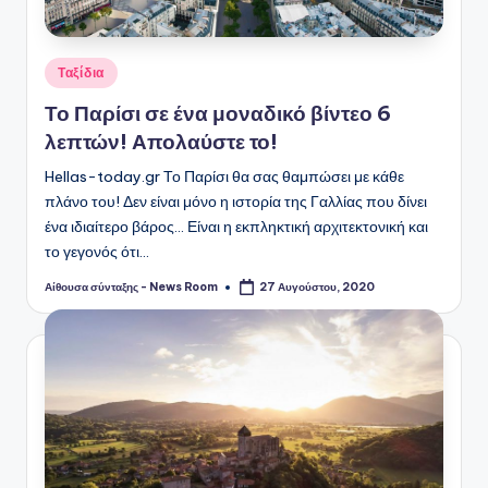
Αναρτήθηκε
Ταξίδια
σε
Το Παρίσι σε ένα μοναδικό βίντεο 6
λεπτών! Απολαύστε το!
Hellas-today.gr Το Παρίσι θα σας θαμπώσει με κάθε
πλάνο του! Δεν είναι μόνο η ιστορία της Γαλλίας που δίνει
ένα ιδιαίτερο βάρος... Είναι η εκπληκτική αρχιτεκτονική και
το γεγονός ότι…
Αίθουσα σύνταξης - News Room
27 Αυγούστου, 2020
Συγγραφέας: