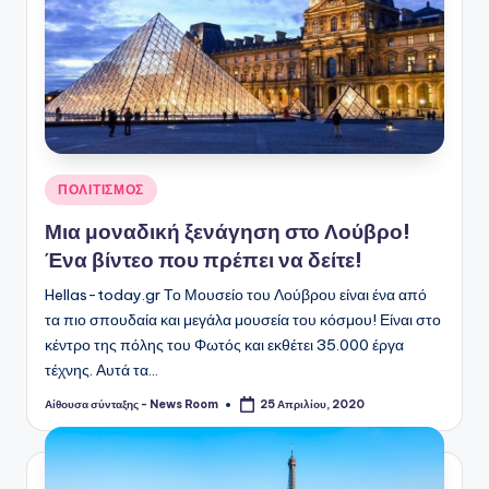
Αναρτήθηκε
ΠΟΛΙΤΙΣΜΟΣ
σε
Μια μοναδική ξενάγηση στο Λούβρο!
Ένα βίντεο που πρέπει να δείτε!
Hellas-today.gr Το Μουσείο του Λούβρου είναι ένα από
τα πιο σπουδαία και μεγάλα μουσεία του κόσμου! Είναι στο
κέντρο της πόλης του Φωτός και εκθέτει 35.000 έργα
τέχνης. Αυτά τα…
Αίθουσα σύνταξης - News Room
25 Απριλίου, 2020
Συγγραφέας: