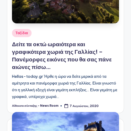
Αναρτήθηκε
Ταξίδια
σε
Δείτε τα οκτώ ωραιότερα και
γραφικότερα χωριά της Γαλλίας! –
Πανέμορφες εικόνες που θα σας πάνε
αιώνες πίσω…
Hellas-today.gr Ήρθε η ώρα να δείτε μερικά από τα
αμέτρητα και πανέμορφα χωριά της Γαλλίας. Είναι γνωστό
ότι η γαλλική εξοχή είναι γεμάτη εκπλήξεις... Είναι γεμάτη με
γραφικά, υπέροχα χωριά…
Αίθουσα σύνταξης - News Room
7 Αυγούστου, 2020
Συγγραφέας: