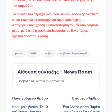
τον παραβάτη.
Το σύνολο του περιεχομένου του Hellas-Today.gr διατίθεται
στους επισκέπτες αυστηρά για προσωπική χρήση.
Απαγορεύεται η χρήση ή επανεκπομπή του, σε οποιοδήποτε
μέσo, μετά από ή χωρίς επεξεργασία, αν δεν υπάρχει
γραπτή άδεια του εκδότη.
Ετικέτες:
βίντεο
Γαλλία
ταξίδια
ταξιδιωτικοί προορισμοί
Αίθουσα σύνταξης - News Room
Προβολή όλων των αναρτήσεων
Πλοήγηση
Προηγούμενο Άρθρο
Επόμενο Άρθρο
Κορυφαίο βίντεο: Τα 10
Ένα βίντεο για το Παρίσι
δημοσιεύσεων
καλύτερα μέρη της
που θα σας ξετρελάνει!