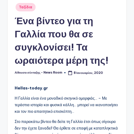
Αναρτήθηκε
Ταξίδια
σε
Ένα βίντεο για τη
Γαλλία που θα σε
συγκλονίσει! Τα
ωραιότερα μέρη της!
Αίθουσα σύνταξης - News Room
8 Ιανουαρίου, 2020
Συγγραφέας:
Hellas-today.gr
Η Γαλλία είναι ένα μοναδικό σκηνικό ομορφιάς… – Με
τεράστια ιστορία και φυσικά κάλλη… μπορεί να ικανοποιήσει
και τον πιο απαιτητικό επισκέπτη…
Στο παρακάτω βίντεο θα δείτε τη Γαλλία έτσι όπως σίγουρα
δεν την έχετε ξαναδεί! Θα έρθετε σε επαφή με καταπληκτικά