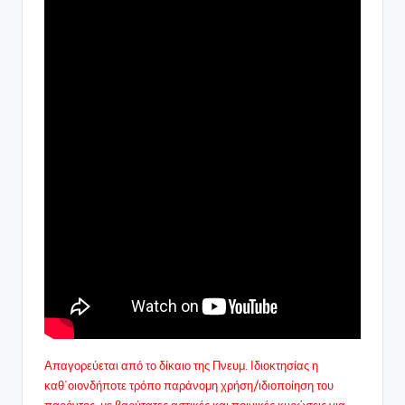
Απαγορεύεται από το δίκαιο της Πνευμ. Ιδιοκτησίας η
καθ΄οιονδήποτε τρόπο παράνομη χρήση/ιδιοποίηση του
παρόντος, με βαρύτατες αστικές και ποινικές κυρώσεις για