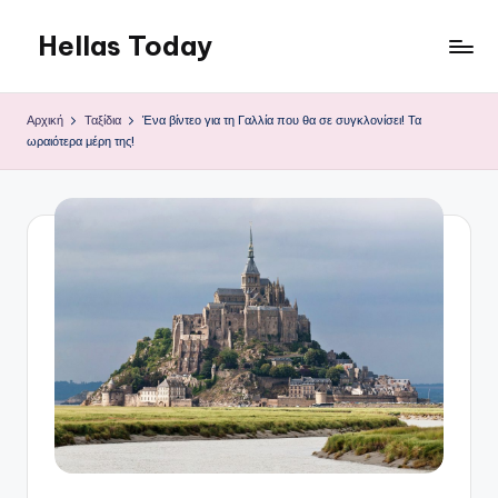
Hellas Today
Μετάβαση
σε
περιεχόμενο
Αρχική
Ταξίδια
Ένα βίντεο για τη Γαλλία που θα σε συγκλονίσει! Τα
ωραιότερα μέρη της!