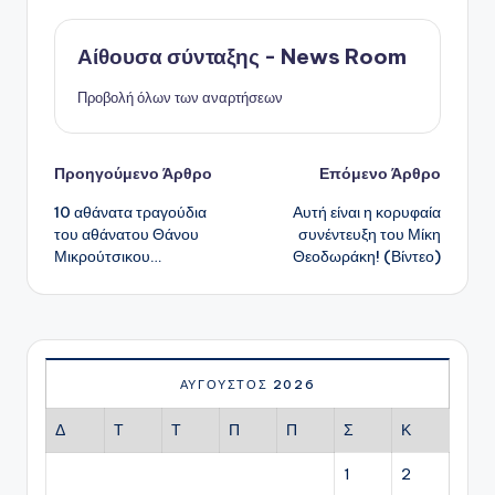
Αίθουσα σύνταξης - News Room
Προβολή όλων των αναρτήσεων
Πλοήγηση
Προηγούμενο Άρθρο
Επόμενο Άρθρο
10 αθάνατα τραγούδια
Αυτή είναι η κορυφαία
δημοσιεύσεων
του αθάνατου Θάνου
συνέντευξη του Μίκη
Μικρούτσικου…
Θεοδωράκη! (Βίντεο)
ΑΎΓΟΥΣΤΟΣ 2026
Δ
Τ
Τ
Π
Π
Σ
Κ
1
2