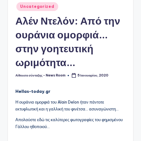
Αναρτήθηκε
Uncategorized
σε
Αλέν Ντελόν: Από την
ουράνια ομορφιά…
στην γοητευτική
ωριμότητα…
Αίθουσα σύνταξης - News Room
5 Ιανουαρίου, 2020
Συγγραφέας:
Hellas-today.gr
Η ουράνια ομορφιά του Alain Delon ήταν πάντοτε
εκτυφλωτική και η γαλλική του φινέτσα… ασυναγώνιστη…
Απολαύστε εδώ τις καλύτερες φωτογραφίες του φημισμένου
Γάλλου ηθοποιού…