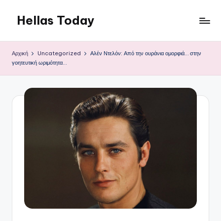
Hellas Today
Μετάβαση
σε
περιεχόμενο
Αρχική
Uncategorized
Αλέν Ντελόν: Από την ουράνια ομορφιά… στην
γοητευτική ωριμότητα…