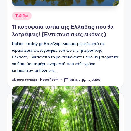
Αναρτήθηκε
Ταξίδια
σε
11 κορυφαία τοπία της Ελλάδας που θα
λατρέψεις! (Εντυπωσιακές εικόνες)
Hellas-today.gr Επιλέξαμε για σας μερικές από τις
ωραιότερες φωτογραφίες τοπίων της ηπειρωτικής
Ελλάδας... Μέσα από το μοναδικό αυτό υλικό θα μπορέσετε
να θαυμάσετε μέρη ονομαστά που κάθε χρόνο
επισκέπτονται Έλληνες…
Αίθουσα σύνταξης - News Room
30 Οκτωβρίου, 2020
Συγγραφέας: