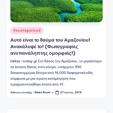
Αναρτήθηκε
Uncategorized
σε
Αυτό είναι το θαύμα του Αμαζονίου!
Ανακάλυψέ το! (Φωτογραφίες
ανεπανάληπτης ομορφιάς!)
Hellas-today.gr Στο δάσος του Αμαζονίου, το μεγαλύτερο
σε έκταση δάσος στον κόσμο, υπάρχουν 390
δισεκατομμύρια δέντρα από 16.000 διαφορετικά είδη,
σύμφωνα με μια πρώτη καταμέτρηση που
πραγματοποιήθηκε έπειτα από 10…
Αίθουσα σύνταξης - News Room
27 Ιουνίου, 2019
Συγγραφέας: