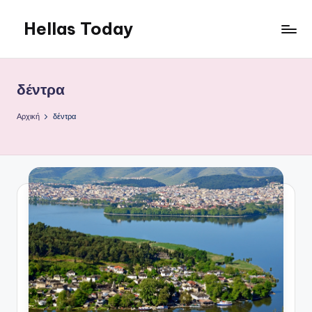
Hellas Today
Μετάβαση
σε
περιεχόμενο
δέντρα
Αρχική
δέντρα