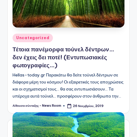
Αναρτήθηκε
Uncategorized
σε
Τέτοια πανέμορφα τούνελ δέντρων…
δεν έχεις δει ποτέ! (Εντυπωσιακές
φωτογραφίες…)
Hellas-today.gr Παρακάτω θα δείτε τούνελ δέντρων σε
διάφορα μέρη του κόσμου! Οι εξαιρετικές τους αποχρώσεις
και οι σχηματισμοί τους... θα σας εντυπωσιάσουν... Τα
υπέροχα αυτά τούνελ... προσφέρουν στον άνθρωπο την…
Αίθουσα σύνταξης - News Room
26 Νοεμβρίου, 2019
Συγγραφέας: