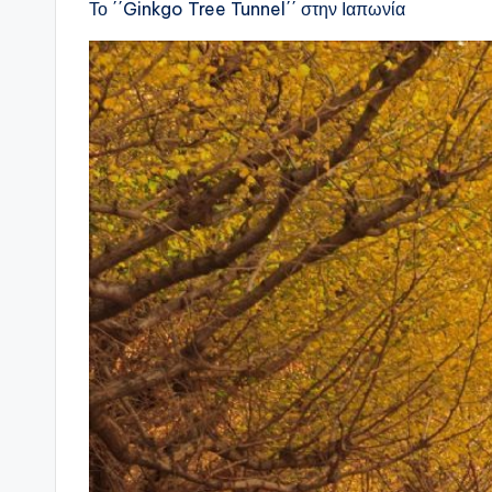
Το ΄΄Ginkgo Tree Tunnel΄΄ στην Ιαπωνία