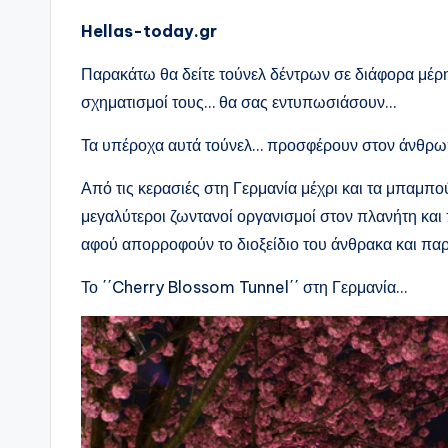
Hellas-today.gr
Παρακάτω θα δείτε τούνελ δέντρων σε διάφορα μέρη 
σχηματισμοί τους… θα σας εντυπωσιάσουν…
Τα υπέροχα αυτά τούνελ… προσφέρουν στον άνθρωπο
Από τις κερασιές στη Γερμανία μέχρι και τα μπαμπο
μεγαλύτεροι ζωντανοί οργανισμοί στον πλανήτη κ
αφού απορροφούν το διοξείδιο του άνθρακα και πα
Το ΄΄Cherry Blossom Tunnel΄΄ στη Γερμανία…