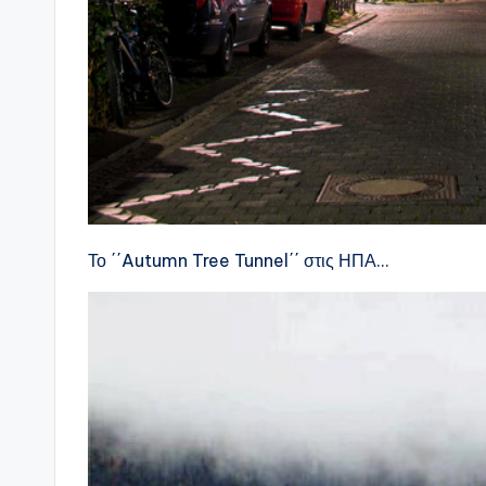
Το ΄΄Autumn Tree Tunnel΄΄ στις ΗΠΑ…