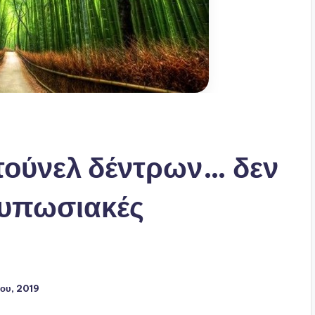
τούνελ δέντρων… δεν
ντυπωσιακές
ου, 2019