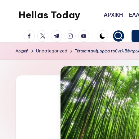
Hellas Today
ΑΡΧΙΚΗ
ΕΛΛ
Μετάβαση
σε
facebook.com
twitter.com
t.me
instagram.com
youtube.com
περιεχόμενο
Αρχική
Uncategorized
Τέτοια πανέμορφα τούνελ δέντρω