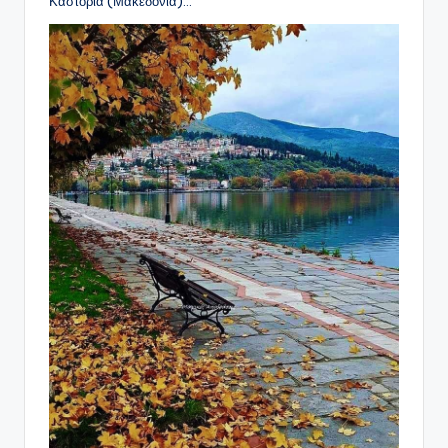
Καστοριά (Μακεδονία)…