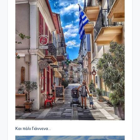
Και πάλι Γιάννενα…