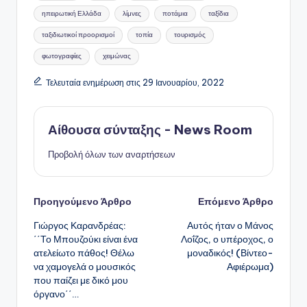
ηπειρωτική Ελλάδα
λίμνες
ποτάμια
ταξίδια
ταξιδιωτικοί προορισμοί
τοπία
τουρισμός
φωτογραφίες
χειμώνας
Τελευταία ενημέρωση στις 29 Ιανουαρίου, 2022
Αίθουσα σύνταξης - News Room
Προβολή όλων των αναρτήσεων
Πλοήγηση
Προηγούμενο Άρθρο
Επόμενο Άρθρο
Γιώργος Καρανδρέας:
Αυτός ήταν ο Μάνος
δημοσιεύσεων
΄΄Το Μπουζούκι είναι ένα
Λοΐζος, ο υπέροχος, ο
ατελείωτο πάθος! Θέλω
μοναδικός! (Βίντεο-
να χαμογελά ο μουσικός
Αφιέρωμα)
που παίζει με δικό μου
όργανο΄΄…