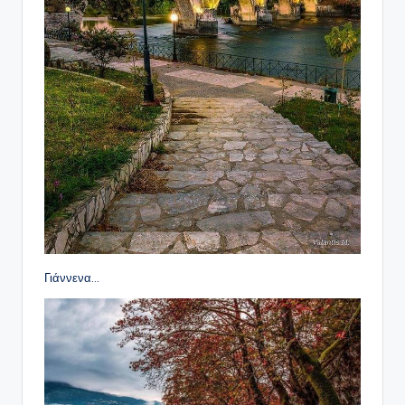
Γιάννενα…