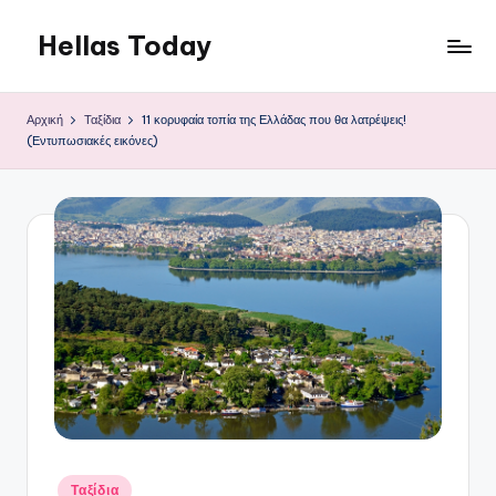
Hellas Today
Μετάβαση
σε
περιεχόμενο
Αρχική
Ταξίδια
11 κορυφαία τοπία της Ελλάδας που θα λατρέψεις!
(Εντυπωσιακές εικόνες)
Αναρτήθηκε
Ταξίδια