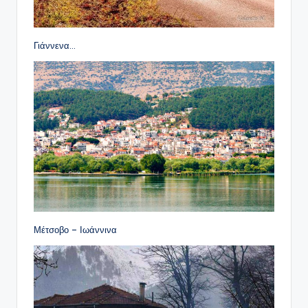
Γιάννενα…
Μέτσοβο – Ιωάννινα