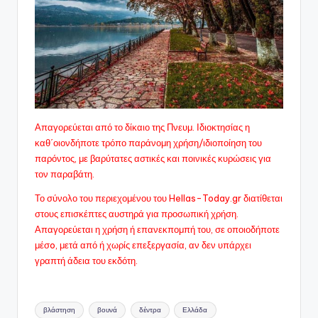
Απαγορεύεται από το δίκαιο της Πνευμ. Ιδιοκτησίας η
καθ΄οιονδήποτε τρόπο παράνομη χρήση/ιδιοποίηση του
παρόντος, με βαρύτατες αστικές και ποινικές κυρώσεις για
τον παραβάτη.
Το σύνολο του περιεχομένου του Hellas-Today.gr διατίθεται
στους επισκέπτες αυστηρά για προσωπική χρήση.
Απαγορεύεται η χρήση ή επανεκπομπή του, σε οποιοδήποτε
μέσo, μετά από ή χωρίς επεξεργασία, αν δεν υπάρχει
γραπτή άδεια του εκδότη.
Ετικέτες:
βλάστηση
βουνά
δέντρα
Ελλάδα