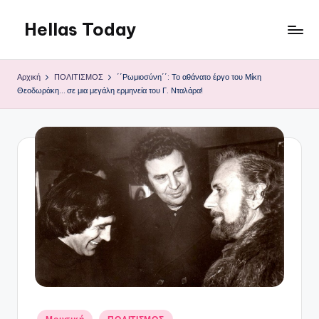
Hellas Today
Μετάβαση
σε
περιεχόμενο
Αρχική
ΠΟΛΙΤΙΣΜΟΣ
΄΄Ρωμιοσύνη΄΄: Το αθάνατο έργο του Μίκη
Θεοδωράκη… σε μια μεγάλη ερμηνεία του Γ. Νταλάρα!
Αναρτήθηκε