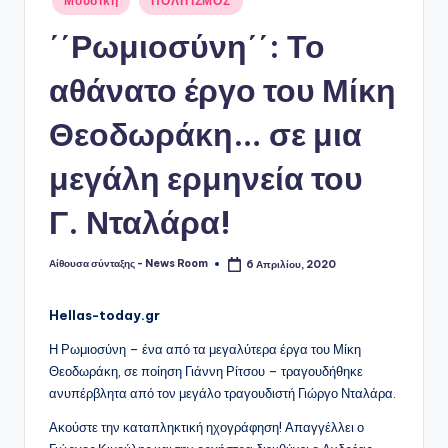
Μουσική
ΠΟΛΙΤΙΣΜΟΣ
σε
΄΄Ρωμιοσύνη΄΄: Το
αθάνατο έργο του Μίκη
Θεοδωράκη… σε μια
μεγάλη ερμηνεία του
Γ. Νταλάρα!
Αίθουσα σύνταξης - News Room
6 Απριλίου, 2020
Συγγραφέας:
Hellas-today.gr
Η Ρωμιοσύνη – ένα από τα μεγαλύτερα έργα του Μίκη
Θεοδωράκη, σε ποίηση Γιάννη Ρίτσου – τραγουδήθηκε
ανυπέρβλητα από τον μεγάλο τραγουδιστή Γιώργο Νταλάρα.
Ακούστε την καταπληκτική ηχογράφηση! Απαγγέλλει ο