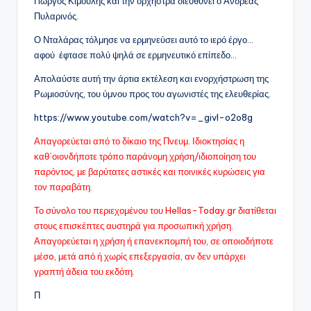
Γιώργος Κιμούλης και την ορχήστρα διευθύνει ο Ανδρέας
Πυλαρινός.
Ο Νταλάρας τόλμησε να ερμηνεύσει αυτό το ιερό έργο…
αφού έφτασε πολύ ψηλά σε ερμηνευτικό επίπεδο…
Απολαύστε αυτή την άρτια εκτέλεση και ενορχήστρωση της
Ρωμιοσύνης, του ύμνου προς του αγωνιστές της ελευθερίας.
https://www.youtube.com/watch?v=_givI-o2o8g
Απαγορεύεται από το δίκαιο της Πνευμ. Ιδιοκτησίας η
καθ΄οιονδήποτε τρόπο παράνομη χρήση/ιδιοποίηση του
παρόντος, με βαρύτατες αστικές και ποινικές κυρώσεις για
τον παραβάτη.
Το σύνολο του περιεχομένου του Hellas-Today.gr διατίθεται
στους επισκέπτες αυστηρά για προσωπική χρήση.
Απαγορεύεται η χρήση ή επανεκπομπή του, σε οποιοδήποτε
μέσo, μετά από ή χωρίς επεξεργασία, αν δεν υπάρχει
γραπτή άδεια του εκδότη.
Π