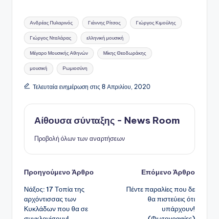
Ετικέτες:
Ανδρέας Πυλαρινός
Γιάννης Ρίτσος
Γιώργος Κιμούλης
Γιώργος Νταλάρας
ελληνική μουσική
Μέγαρο Μουσικής Αθηνών
Μίκης Θεοδωράκης
μουσική
Ρωμιοσύνη
Τελευταία ενημέρωση στις 8 Απριλίου, 2020
Αίθουσα σύνταξης - News Room
Προβολή όλων των αναρτήσεων
Πλοήγηση
Προηγούμενο Άρθρο
Επόμενο Άρθρο
Νάξος: 17 Τοπία της
Πέντε παραλίες που δε
δημοσιεύσεων
αρχόντισσας των
θα πιστεύεις ότι
Κυκλάδων που θα σε
υπάρχουν!
συγκλονίσουν!
(Φωτογραφίες)