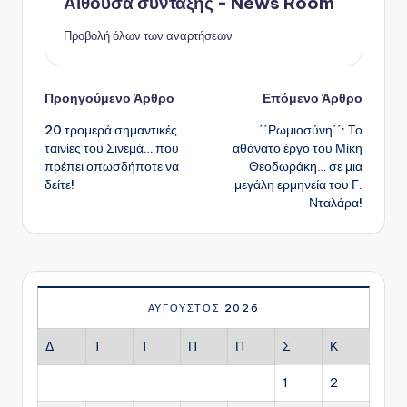
Αίθουσα σύνταξης - News Room
Προβολή όλων των αναρτήσεων
Πλοήγηση
Προηγούμενο Άρθρο
Επόμενο Άρθρο
20 τρομερά σημαντικές
΄΄Ρωμιοσύνη΄΄: Το
δημοσιεύσεων
ταινίες του Σινεμά… που
αθάνατο έργο του Μίκη
πρέπει οπωσδήποτε να
Θεοδωράκη… σε μια
δείτε!
μεγάλη ερμηνεία του Γ.
Νταλάρα!
ΑΎΓΟΥΣΤΟΣ 2026
Δ
Τ
Τ
Π
Π
Σ
Κ
1
2