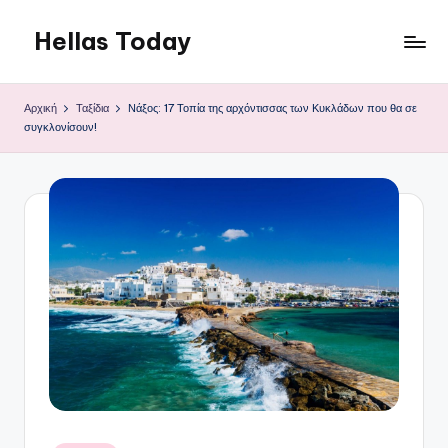
Hellas Today
Μετάβαση
σε
περιεχόμενο
Αρχική
Ταξίδια
Νάξος: 17 Τοπία της αρχόντισσας των Κυκλάδων που θα σε
συγκλονίσουν!