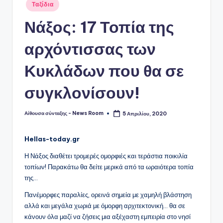
Αναρτήθηκε
Ταξίδια
σε
Νάξος: 17 Τοπία της
αρχόντισσας των
Κυκλάδων που θα σε
συγκλονίσουν!
Αίθουσα σύνταξης - News Room
5 Απριλίου, 2020
Συγγραφέας:
Hellas-today.gr
Η Νάξος διαθέτει τρομερές ομορφιές και τεράστια ποικιλία
τοπίων! Παρακάτω θα δείτε μερικά από τα ωραιότερα τοπία
της…
Πανέμορφες παραλίες, ορεινά σημεία με χαμηλή βλάστηση
αλλά και μεγάλα χωριά με όμορφη αρχιτεκτονική… θα σε
κάνουν όλα μαζί να ζήσεις μια αξέχαστη εμπειρία στο νησί