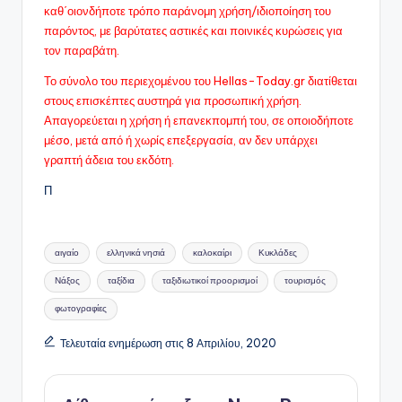
καθ΄οιονδήποτε τρόπο παράνομη χρήση/ιδιοποίηση του
παρόντος, με βαρύτατες αστικές και ποινικές κυρώσεις για
τον παραβάτη.
Το σύνολο του περιεχομένου του Hellas-Today.gr διατίθεται
στους επισκέπτες αυστηρά για προσωπική χρήση.
Απαγορεύεται η χρήση ή επανεκπομπή του, σε οποιοδήποτε
μέσo, μετά από ή χωρίς επεξεργασία, αν δεν υπάρχει
γραπτή άδεια του εκδότη.
Π
Ετικέτες:
αιγαίο
ελληνικά νησιά
καλοκαίρι
Κυκλάδες
Νάξος
ταξίδια
ταξιδιωτικοί προορισμοί
τουρισμός
φωτογραφίες
Τελευταία ενημέρωση στις 8 Απριλίου, 2020