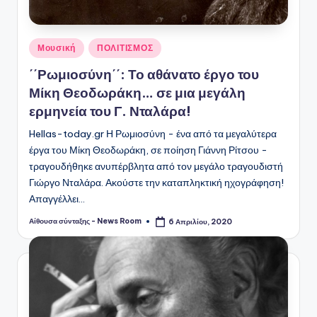
Αναρτήθηκε
Μουσική
ΠΟΛΙΤΙΣΜΟΣ
σε
΄΄Ρωμιοσύνη΄΄: Το αθάνατο έργο του
Μίκη Θεοδωράκη… σε μια μεγάλη
ερμηνεία του Γ. Νταλάρα!
Hellas-today.gr Η Ρωμιοσύνη - ένα από τα μεγαλύτερα
έργα του Μίκη Θεοδωράκη, σε ποίηση Γιάννη Ρίτσου -
τραγουδήθηκε ανυπέρβλητα από τον μεγάλο τραγουδιστή
Γιώργο Νταλάρα. Ακούστε την καταπληκτική ηχογράφηση!
Απαγγέλλει…
Αίθουσα σύνταξης - News Room
6 Απριλίου, 2020
Συγγραφέας: