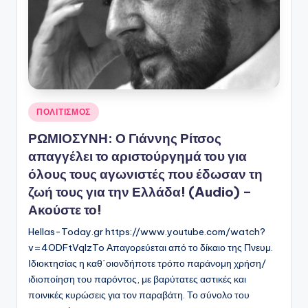
Αναρτήθηκε
ΠΟΛΙΤΙΣΜΟΣ
σε
ΡΩΜΙΟΣΥΝΗ: Ο Γιάννης Ρίτσος
απαγγέλει το αριστούργημά του για
όλους τους αγωνιστές που έδωσαν τη
ζωή τους για την Ελλάδα! (Audio) –
Ακούστε το!
Hellas-Today.gr https://www.youtube.com/watch?
v=4ODFtVqIzTo Απαγορεύεται από το δίκαιο της Πνευμ.
Ιδιοκτησίας η καθ΄οιονδήποτε τρόπο παράνομη χρήση/
ιδιοποίηση του παρόντος, με βαρύτατες αστικές και
ποινικές κυρώσεις για τον παραβάτη. Το σύνολο του