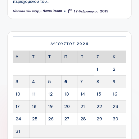
περιεχομένου του…
Αίθουσα σύνταξης - News Room
17 Φεβρουαρίου, 2019
Συγγραφέας:
ΑΎΓΟΥΣΤΟΣ 2026
Δ
Τ
Τ
Π
Π
Σ
Κ
1
2
3
4
5
6
7
8
9
10
11
12
13
14
15
16
17
18
19
20
21
22
23
24
25
26
27
28
29
30
31