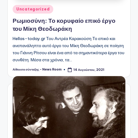
Αναρτήθηκε
Uncategorized
σε
Ρωμιοσύνη: Το κορυφαίο επικό έργο
του Μίκη Θεοδωράκη
Hellas-today.gr Του Αντρέα Καρακούση Το επικό και
ανεπανάληπτο αυτό έργο του Μίκη Θεοδωράκη σε ποίηση
του Γιάννη Ρίτσου είναι ένα από τα σημαντικότερα έργα του
συνθέτη. Μέσα στα χρόνια, τα…
Αίθουσα σύνταξης - News Room
14 Αυγούστου, 2021
Συγγραφέας: