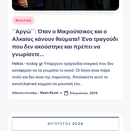
Αναρτήθηκε
Μουσική
σε
΄΄Αργώ΄΄: Όταν ο Μικρούτσικος και ο
Αλκαίος κάνουν θαύματα! Ένα τραγούδι
που δεν ακούστηκε και πρέπει να
γνωρίσετε…
Hellas-today.gr Υπάρχουν τραγούδια ονειρικά που δεν
κατάφεραν να τα γνωρίσει το κοινό. Οι λόγοι είναι πάρα
πολύ και δεν είναι της παρούσης. Απολαύστε αυτό το
καταπληκτικό κομμάτι σε μουσική του…
Αίθουσα σύνταξης - News Room
3 Αυγούστου, 2019
Συγγραφέας:
ΑΎΓΟΥΣΤΟΣ 2026