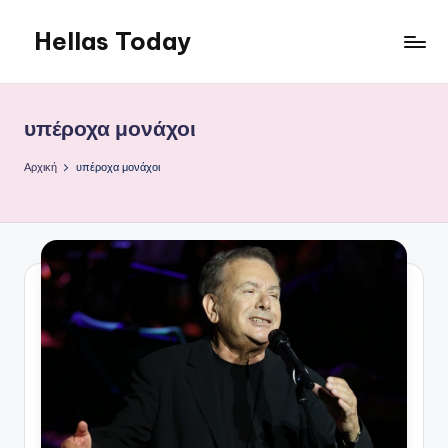
Hellas Today
Μετάβαση
σε
περιεχόμενο
υπέροχα μονάχοι
Αρχική
υπέροχα μονάχοι