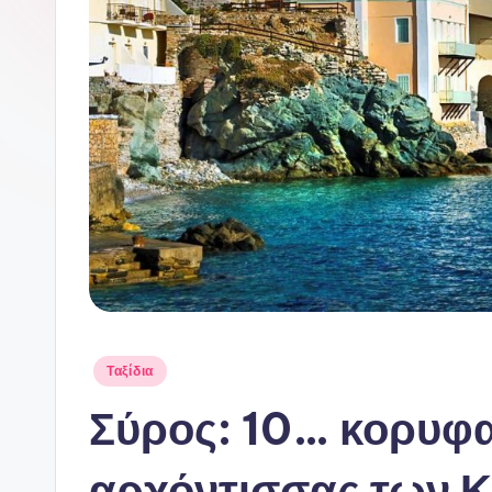
Αναρτήθηκε
Ταξίδια
σε
Σύρος: 10… κορυφα
αρχόντισσας των 