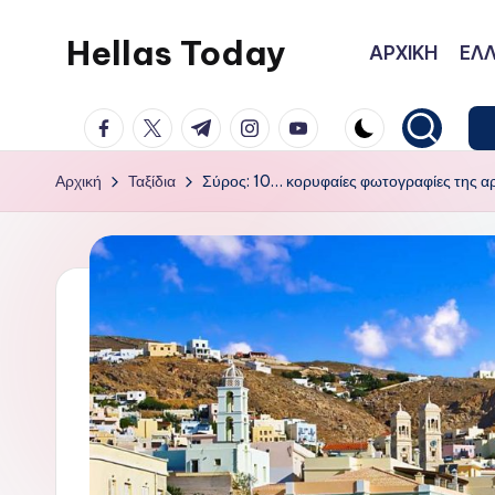
Hellas Today
ΑΡΧΙΚΗ
ΕΛΛ
Μετάβαση
σε
facebook.com
twitter.com
t.me
instagram.com
youtube.com
περιεχόμενο
Αρχική
Ταξίδια
Σύρος: 10… κορυφαίες φωτογραφίες της α