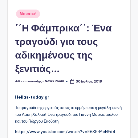
Αναρτήθηκε
Μουσική
σε
΄΄Η Φάμπρικα΄΄: Ένα
τραγούδι για τους
αδικημένους της
ξενιτιάς…
Αίθουσα σύνταξης - News Room
30 Ιουλίου, 2019
Συγγραφέας:
Hellas-today.gr
Το τραγούδι της εργατιάς όπως το ερμήνευσε η μεγάλη φωνή
του Λάκη Χαλκιά! Ένα τραγούδι του Γιάννη Μαρκόπουλου
και του Γιώργου Σκούρτη.
https://www.youtube.com/watch?v=E6KErMeNFd4