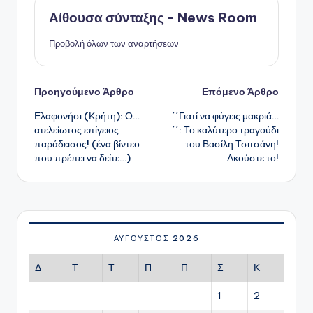
Αίθουσα σύνταξης - News Room
Προβολή όλων των αναρτήσεων
Πλοήγηση
Προηγούμενο Άρθρο
Επόμενο Άρθρο
Ελαφονήσι (Κρήτη): Ο…
΄΄Γιατί να φύγεις μακριά…
δημοσιεύσεων
ατελείωτος επίγειος
΄΄: Το καλύτερο τραγούδι
παράδεισος! (ένα βίντεο
του Βασίλη Τσιτσάνη!
που πρέπει να δείτε…)
Ακούστε το!
ΑΎΓΟΥΣΤΟΣ 2026
Δ
Τ
Τ
Π
Π
Σ
Κ
1
2