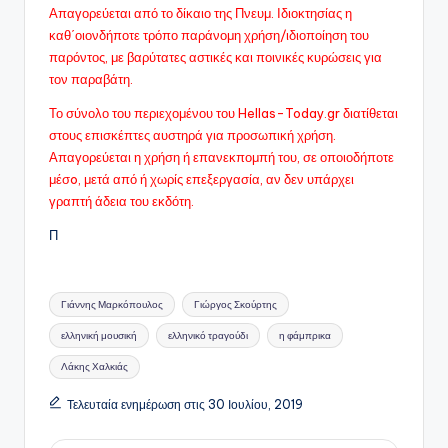
Απαγορεύεται από το δίκαιο της Πνευμ. Ιδιοκτησίας η
καθ΄οιονδήποτε τρόπο παράνομη χρήση/ιδιοποίηση του
παρόντος, με βαρύτατες αστικές και ποινικές κυρώσεις για
τον παραβάτη.
Το σύνολο του περιεχομένου του Hellas-Today.gr διατίθεται
στους επισκέπτες αυστηρά για προσωπική χρήση.
Απαγορεύεται η χρήση ή επανεκπομπή του, σε οποιοδήποτε
μέσo, μετά από ή χωρίς επεξεργασία, αν δεν υπάρχει
γραπτή άδεια του εκδότη.
Π
Ετικέτες:
Γιάννης Μαρκόπουλος
Γιώργος Σκούρτης
ελληνική μουσική
ελληνικό τραγούδι
η φάμπρικα
Λάκης Χαλκιάς
Τελευταία ενημέρωση στις 30 Ιουλίου, 2019