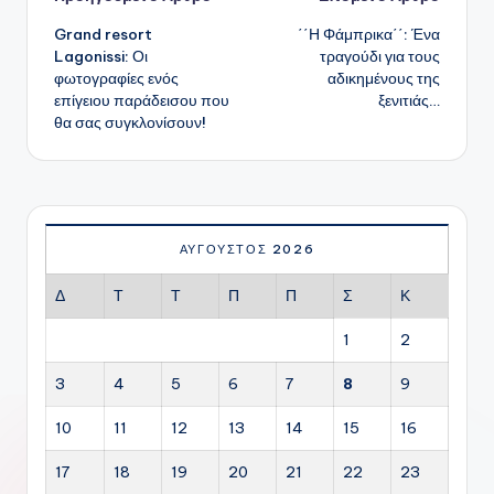
Πλοήγηση
Grand resort
΄΄Η Φάμπρικα΄΄: Ένα
δημοσιεύσεων
Lagonissi: Οι
τραγούδι για τους
φωτογραφίες ενός
αδικημένους της
επίγειου παράδεισου που
ξενιτιάς…
θα σας συγκλονίσουν!
ΑΎΓΟΥΣΤΟΣ 2026
Δ
Τ
Τ
Π
Π
Σ
Κ
1
2
3
4
5
6
7
8
9
10
11
12
13
14
15
16
17
18
19
20
21
22
23