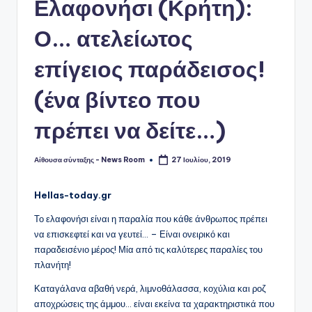
Ελαφονήσι (Κρήτη):
Ο… ατελείωτος
επίγειος παράδεισος!
(ένα βίντεο που
πρέπει να δείτε…)
Αίθουσα σύνταξης - News Room
27 Ιουλίου, 2019
Συγγραφέας:
Hellas-today.gr
Το ελαφονήσι είναι η παραλία που κάθε άνθρωπος πρέπει
να επισκεφτεί και να γευτεί… – Είναι ονειρικό και
παραδεισένιο μέρος! Μία από τις καλύτερες παραλίες του
πλανήτη!
Καταγάλανα αβαθή νερά, λιμνοθάλασσα, κοχύλια και ροζ
αποχρώσεις της άμμου… είναι εκείνα τα χαρακτηριστικά που