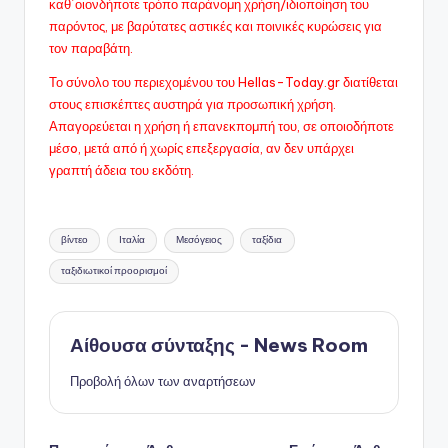
καθ΄οιονδήποτε τρόπο παράνομη χρήση/ιδιοποίηση του
παρόντος, με βαρύτατες αστικές και ποινικές κυρώσεις για
τον παραβάτη.
Το σύνολο του περιεχομένου του Hellas-Today.gr διατίθεται
στους επισκέπτες αυστηρά για προσωπική χρήση.
Απαγορεύεται η χρήση ή επανεκπομπή του, σε οποιοδήποτε
μέσo, μετά από ή χωρίς επεξεργασία, αν δεν υπάρχει
γραπτή άδεια του εκδότη.
Ετικέτες:
βίντεο
Ιταλία
Μεσόγειος
ταξίδια
ταξιδιωτικοί προορισμοί
Αίθουσα σύνταξης - News Room
Προβολή όλων των αναρτήσεων