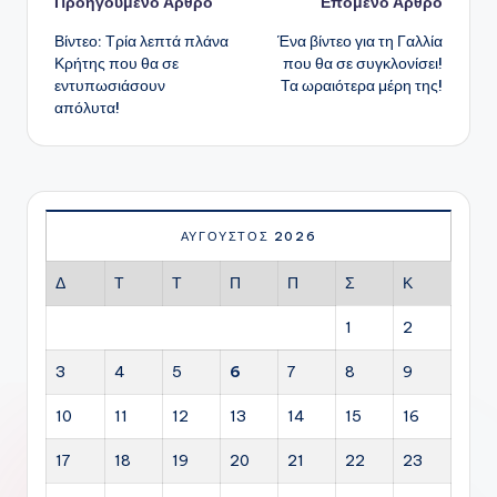
Πλοήγηση
Προηγούμενο Άρθρο
Επόμενο Άρθρο
Βίντεο: Τρία λεπτά πλάνα
Ένα βίντεο για τη Γαλλία
δημοσιεύσεων
Κρήτης που θα σε
που θα σε συγκλονίσει!
εντυπωσιάσουν
Τα ωραιότερα μέρη της!
απόλυτα!
ΑΎΓΟΥΣΤΟΣ 2026
Δ
Τ
Τ
Π
Π
Σ
Κ
1
2
3
4
5
6
7
8
9
10
11
12
13
14
15
16
17
18
19
20
21
22
23