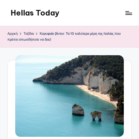
Hellas Today
Μετάβαση
σε
περιεχόμενο
Αρχική
Ταξίδια
Κορυφαίο βίντεο: Τα 10 καλύτερα μέρη της Ιταλίας που
πρέπει οπωσδήποτε να δεις!