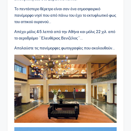
Το πεντάστερο θέρετρο είναι σαν ένα ατμοσφαιρικό
πανέμορφο νησί που από πάνω του έχει το εκτυφλωτικό φως
του αττικού ουρανού…
Απέχει μόλις 45 λεπτά από την Αθήνα και μόλις 22 χιλ. από
το αεροδρόμιο ΄΄Ελευθέριος Βενιζέλος΄΄…
Απολαύστε τις πανέμορφες φωτογραφίες που ακολουθούν…