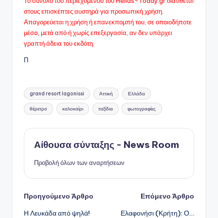
Το σύνολο του περιεχομένου του Hellas-Today.gr διατίθεται
στους επισκέπτες αυστηρά για προσωπική χρήση.
Απαγορεύεται η χρήση ή επανεκπομπή του, σε οποιοδήποτε
μέσo, μετά από ή χωρίς επεξεργασία, αν δεν υπάρχει
γραπτή άδεια του εκδότη.
Π
Ετικέτες:
grand resort lagonissi
Αττική
Ελλάδα
θέρετρο
καλοκαίρι
ταξίδια
φωτογραφίες
Αίθουσα σύνταξης - News Room
Προβολή όλων των αναρτήσεων
Πλοήγηση
Προηγούμενο Άρθρο
Επόμενο Άρθρο
Η Λευκάδα από ψηλά!
Ελαφονήσι (Κρήτη): Ο…