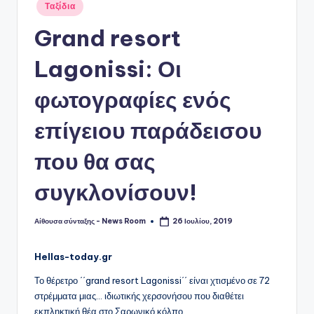
Αναρτήθηκε
Ταξίδια
σε
Grand resort
Lagonissi: Οι
φωτογραφίες ενός
επίγειου παράδεισου
που θα σας
συγκλονίσουν!
Αίθουσα σύνταξης - News Room
26 Ιουλίου, 2019
Συγγραφέας:
Hellas-today.gr
Το θέρετρο ΄΄grand resort Lagonissi΄΄ είναι χτισμένο σε 72
στρέμματα μιας… ιδιωτικής χερσονήσου που διαθέτει
εκπληκτική θέα στο Σαρωνικό κόλπο.