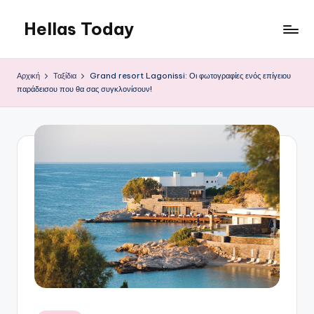
Hellas Today
Μετάβαση
σε
περιεχόμενο
Αρχική
Ταξίδια
Grand resort Lagonissi: Οι φωτογραφίες ενός επίγειου
παράδεισου που θα σας συγκλονίσουν!