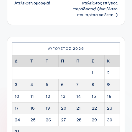
δημοσιεύσεων
Ατελείωτη ομορφιά!
ατελείωτος επίγειος
παράδεισος! (ένα βίντεο
που πρέπει να δείτε…)
ΑΎΓΟΥΣΤΟΣ 2026
Δ
Τ
Τ
Π
Π
Σ
Κ
1
2
3
4
5
6
7
8
9
10
11
12
13
14
15
16
17
18
19
20
21
22
23
24
25
26
27
28
29
30
31