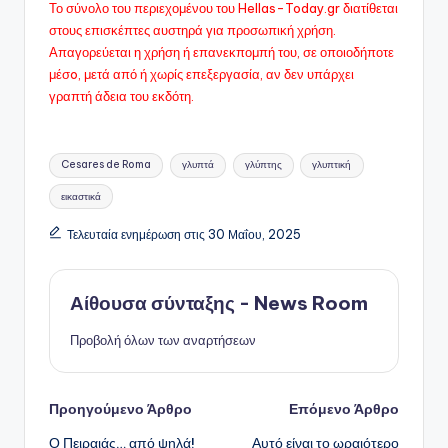
Το σύνολο του περιεχομένου του Hellas-Today.gr διατίθεται
στους επισκέπτες αυστηρά για προσωπική χρήση.
Απαγορεύεται η χρήση ή επανεκπομπή του, σε οποιοδήποτε
μέσo, μετά από ή χωρίς επεξεργασία, αν δεν υπάρχει
γραπτή άδεια του εκδότη.
Ετικέτες:
Cesares de Roma
γλυπτά
γλύπτης
γλυπτική
εικαστικά
Τελευταία ενημέρωση στις 30 Μαΐου, 2025
Αίθουσα σύνταξης - News Room
Προβολή όλων των αναρτήσεων
Πλοήγηση
Προηγούμενο Άρθρο
Επόμενο Άρθρο
Ο Πειραιάς… από ψηλά!
Αυτό είναι το ωραιότερο