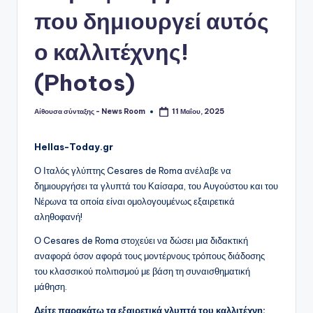
που δημιουργεί αυτός
ο καλλιτέχνης!
(Photos)
Αίθουσα σύνταξης - News Room
11 Μαΐου, 2025
Συγγραφέας:
Hellas-Today.gr
Ο Ιταλός γλύπτης Cesares de Roma ανέλαβε να
δημιουργήσει τα γλυπτά του Καίσαρα, του Αυγούστου και του
Νέρωνα τα οποία είναι ομολογουμένως εξαιρετικά
αληθοφανή!
Ο Cesares de Roma στοχεύει να δώσει μια διδακτική
αναφορά όσον αφορά τους μοντέρνους τρόπους διάδοσης
του κλασσικού πολιτισμού με βάση τη συναισθηματική
μάθηση.
Δείτε παρακάτω τα εξαιρετικά γλυπτά του καλλιτέχνη: