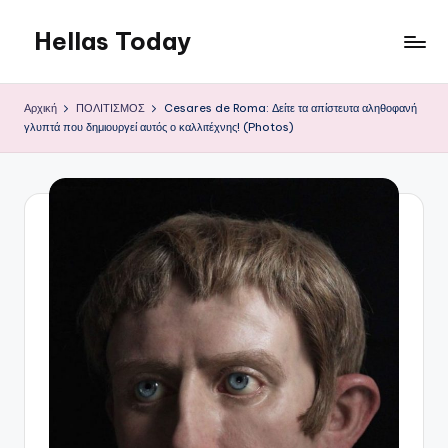
Hellas Today
Μετάβαση
σε
περιεχόμενο
Αρχική
ΠΟΛΙΤΙΣΜΟΣ
Cesares de Roma: Δείτε τα απίστευτα αληθοφανή
γλυπτά που δημιουργεί αυτός ο καλλιτέχνης! (Photos)