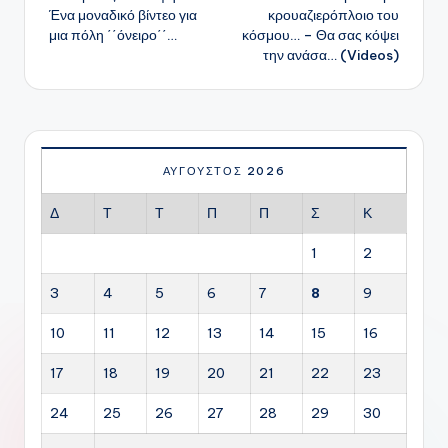
δημοσιεύσεων
Ένα μοναδικό βίντεο για
κρουαζιερόπλοιο του
μια πόλη ΄΄όνειρο΄΄…
κόσμου… – Θα σας κόψει
την ανάσα… (Videos)
ΑΎΓΟΥΣΤΟΣ 2026
Δ
Τ
Τ
Π
Π
Σ
Κ
1
2
3
4
5
6
7
8
9
10
11
12
13
14
15
16
17
18
19
20
21
22
23
24
25
26
27
28
29
30