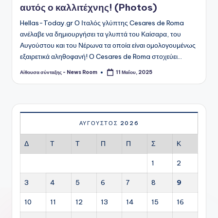
αυτός ο καλλιτέχνης! (Photos)
Hellas-Today.gr Ο Ιταλός γλύπτης Cesares de Roma
ανέλαβε να δημιουργήσει τα γλυπτά του Καίσαρα, του
Αυγούστου και του Νέρωνα τα οποία είναι ομολογουμένως
εξαιρετικά αληθοφανή! Ο Cesares de Roma στοχεύει…
Αίθουσα σύνταξης - News Room
11 Μαΐου, 2025
Συγγραφέας:
ΑΎΓΟΥΣΤΟΣ 2026
Δ
Τ
Τ
Π
Π
Σ
Κ
1
2
3
4
5
6
7
8
9
10
11
12
13
14
15
16