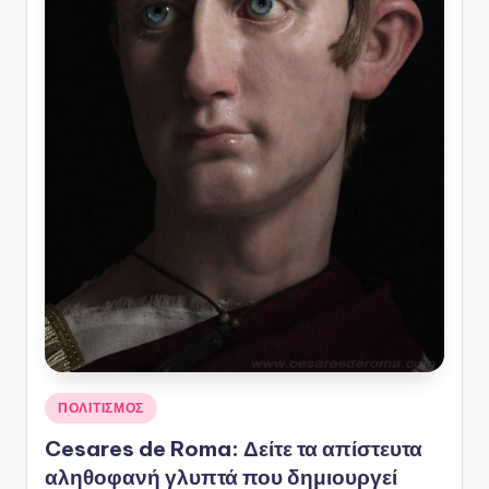
Αναρτήθηκε
ΠΟΛΙΤΙΣΜΟΣ
σε
Cesares de Roma: Δείτε τα απίστευτα
αληθοφανή γλυπτά που δημιουργεί