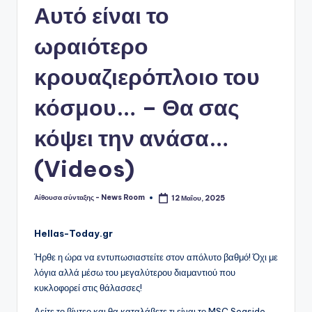
Αυτό είναι το
ωραιότερο
κρουαζιερόπλοιο του
κόσμου… – Θα σας
κόψει την ανάσα…
(Videos)
Αίθουσα σύνταξης - News Room
12 Μαΐου, 2025
Συγγραφέας:
Hellas-Today.gr
Ήρθε η ώρα να εντυπωσιαστείτε στον απόλυτο βαθμό! Όχι με
λόγια αλλά μέσω του μεγαλύτερου διαμαντιού που
κυκλοφορεί στις θάλασσες!
Δείτε το βίντεο και θα καταλάβετε τι είναι το MSC Seaside…