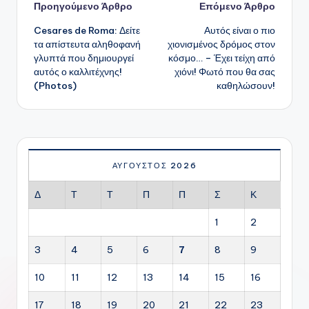
Πλοήγηση
Προηγούμενο Άρθρο
Επόμενο Άρθρο
Cesares de Roma: Δείτε
Αυτός είναι ο πιο
δημοσιεύσεων
τα απίστευτα αληθοφανή
χιονισμένος δρόμος στον
γλυπτά που δημιουργεί
κόσμο… – Έχει τείχη από
αυτός ο καλλιτέχνης!
χιόνι! Φωτό που θα σας
(Photos)
καθηλώσουν!
ΑΎΓΟΥΣΤΟΣ 2026
Δ
Τ
Τ
Π
Π
Σ
Κ
1
2
3
4
5
6
7
8
9
10
11
12
13
14
15
16
17
18
19
20
21
22
23