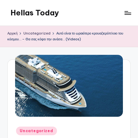
Hellas Today
Μετάβαση
σε
περιεχόμενο
Αρχική
Uncategorized
Αυτό είναι το ωραιότερο κρουαζιερόπλοιο του
κόσμου… – Θα σας κόψει την ανάσα… (Videos)
Αναρτήθηκε
Uncategorized
σε