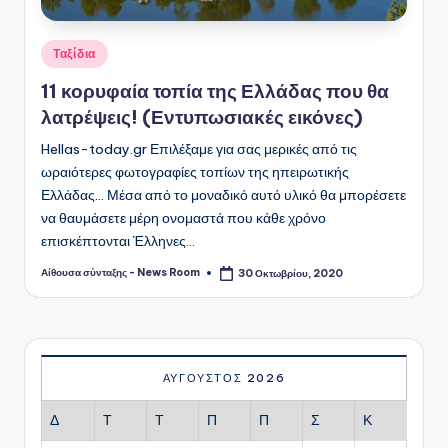
Αναρτήθηκε
Ταξίδια
σε
11 κορυφαία τοπία της Ελλάδας που θα
λατρέψεις! (Εντυπωσιακές εικόνες)
Hellas-today.gr Επιλέξαμε για σας μερικές από τις
ωραιότερες φωτογραφίες τοπίων της ηπειρωτικής
Ελλάδας... Μέσα από το μοναδικό αυτό υλικό θα μπορέσετε
να θαυμάσετε μέρη ονομαστά που κάθε χρόνο
επισκέπτονται Έλληνες…
Αίθουσα σύνταξης - News Room
30 Οκτωβρίου, 2020
Συγγραφέας:
ΑΎΓΟΥΣΤΟΣ 2026
Δ
Τ
Τ
Π
Π
Σ
Κ