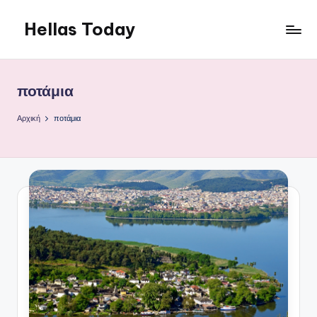
Hellas Today
Μετάβαση
σε
περιεχόμενο
ποτάμια
Αρχική
ποτάμια