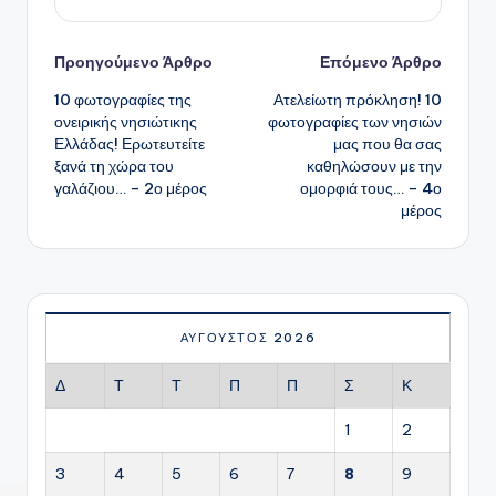
Πλοήγηση
Προηγούμενο Άρθρο
Επόμενο Άρθρο
10 φωτογραφίες της
Ατελείωτη πρόκληση! 10
δημοσιεύσεων
ονειρικής νησιώτικης
φωτογραφίες των νησιών
Ελλάδας! Ερωτευτείτε
μας που θα σας
ξανά τη χώρα του
καθηλώσουν με την
γαλάζιου… – 2ο μέρος
ομορφιά τους… – 4ο
μέρος
ΑΎΓΟΥΣΤΟΣ 2026
Δ
Τ
Τ
Π
Π
Σ
Κ
1
2
3
4
5
6
7
8
9