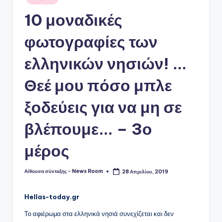
σε
10 μοναδικές
φωτογραφίες των
ελληνικών νησιών! …
Θεέ μου πόσο μπλε
ξοδεύεις για να μη σε
βλέπουμε… – 3ο
μέρος
Αίθουσα σύνταξης - News Room
28 Απριλίου, 2019
Συγγραφέας:
Hellas-today.gr
Το αφιέρωμα στα ελληνικά νησιά συνεχίζεται και δεν