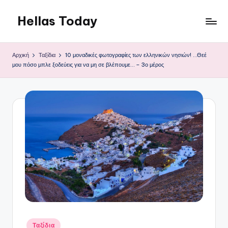
Hellas Today
Μετάβαση
σε
περιεχόμενο
Αρχική
Ταξίδια
10 μοναδικές φωτογραφίες των ελληνικών νησιών! …Θεέ
μου πόσο μπλε ξοδεύεις για να μη σε βλέπουμε… – 3ο μέρος
Αναρτήθηκε
Ταξίδια