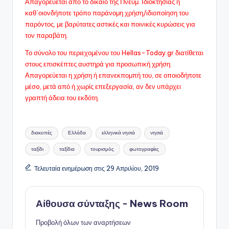
Απαγορεύεται από το δίκαιο της Πνευμ. Ιδιοκτησίας η
καθ΄οιονδήποτε τρόπο παράνομη χρήση/ιδιοποίηση του
παρόντος, με βαρύτατες αστικές και ποινικές κυρώσεις για
τον παραβάτη.
Το σύνολο του περιεχομένου του Hellas-Today.gr διατίθεται
στους επισκέπτες αυστηρά για προσωπική χρήση.
Απαγορεύεται η χρήση ή επανεκπομπή του, σε οποιοδήποτε
μέσo, μετά από ή χωρίς επεξεργασία, αν δεν υπάρχει
γραπτή άδεια του εκδότη.
Ετικέτες:
διακοπές
Ελλάδα
ελληνικά νησιά
νησιά
ταξίδι
ταξίδια
τουρισμός
φωτογραφίες
Τελευταία ενημέρωση στις 29 Απριλίου, 2019
Αίθουσα σύνταξης - News Room
Προβολή όλων των αναρτήσεων