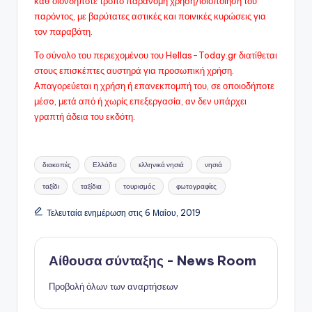
καθ΄οιονδήποτε τρόπο παράνομη χρήση/ιδιοποίηση του
παρόντος, με βαρύτατες αστικές και ποινικές κυρώσεις για
τον παραβάτη.
Το σύνολο του περιεχομένου του Hellas-Today.gr διατίθεται
στους επισκέπτες αυστηρά για προσωπική χρήση.
Απαγορεύεται η χρήση ή επανεκπομπή του, σε οποιοδήποτε
μέσo, μετά από ή χωρίς επεξεργασία, αν δεν υπάρχει
γραπτή άδεια του εκδότη.
Ετικέτες:
διακοπές
Ελλάδα
ελληνικά νησιά
νησιά
ταξίδι
ταξίδια
τουρισμός
φωτογραφίες
Τελευταία ενημέρωση στις 6 Μαΐου, 2019
Αίθουσα σύνταξης - News Room
Προβολή όλων των αναρτήσεων