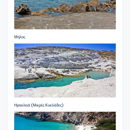
Μήλος
Ηρακλειά (Μικρές Κυκλάδες)