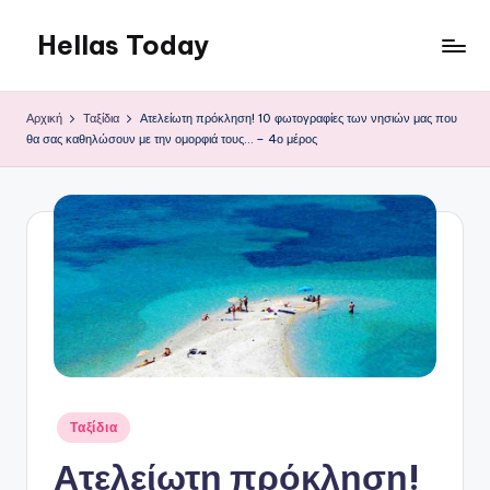
Hellas Today
Μετάβαση
σε
περιεχόμενο
Αρχική
Ταξίδια
Ατελείωτη πρόκληση! 10 φωτογραφίες των νησιών μας που
θα σας καθηλώσουν με την ομορφιά τους… – 4ο μέρος
Αναρτήθηκε
Ταξίδια
σε
Ατελείωτη πρόκληση!