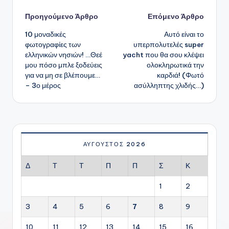
Πλοήγηση
Προηγούμενο Άρθρο
Επόμενο Άρθρο
10 μοναδικές
Αυτό είναι το
δημοσιεύσεων
φωτογραφίες των
υπερπολυτελές super
ελληνικών νησιών! …Θεέ
yacht που θα σου κλέψει
μου πόσο μπλε ξοδεύεις
ολοκληρωτικά την
για να μη σε βλέπουμε…
καρδιά! (Φωτό
– 3ο μέρος
ασύλληπτης χλιδής…)
ΑΎΓΟΥΣΤΟΣ 2026
Δ
Τ
Τ
Π
Π
Σ
Κ
1
2
3
4
5
6
7
8
9
10
11
12
13
14
15
16