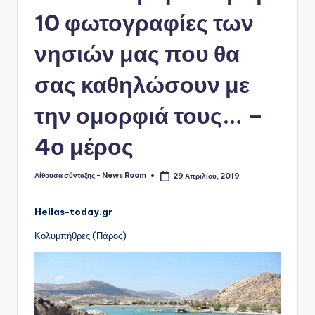
10 φωτογραφίες των
νησιών μας που θα
σας καθηλώσουν με
την ομορφιά τους… –
4ο μέρος
Αίθουσα σύνταξης - News Room
29 Απριλίου, 2019
Συγγραφέας:
Hellas-today.gr
Κολυμπήθρες (Πάρος)