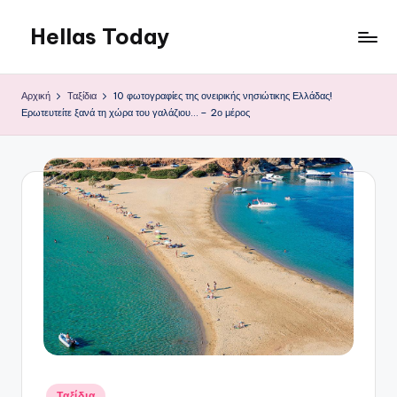
Hellas Today
Μετάβαση
σε
περιεχόμενο
Αρχική
Ταξίδια
10 φωτογραφίες της ονειρικής νησιώτικης Ελλάδας!
Ερωτευτείτε ξανά τη χώρα του γαλάζιου… – 2ο μέρος
Αναρτήθηκε
Ταξίδια