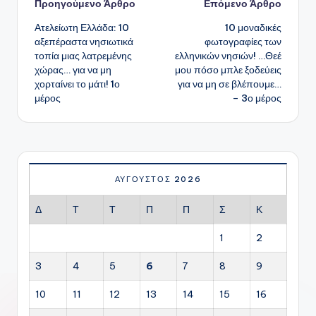
Πλοήγηση
Προηγούμενο Άρθρο
Επόμενο Άρθρο
Ατελείωτη Ελλάδα: 10
10 μοναδικές
δημοσιεύσεων
αξεπέραστα νησιωτικά
φωτογραφίες των
τοπία μιας λατρεμένης
ελληνικών νησιών! …Θεέ
χώρας… για να μη
μου πόσο μπλε ξοδεύεις
χορταίνει το μάτι! 1ο
για να μη σε βλέπουμε…
μέρος
– 3ο μέρος
ΑΎΓΟΥΣΤΟΣ 2026
Δ
Τ
Τ
Π
Π
Σ
Κ
1
2
3
4
5
6
7
8
9
10
11
12
13
14
15
16