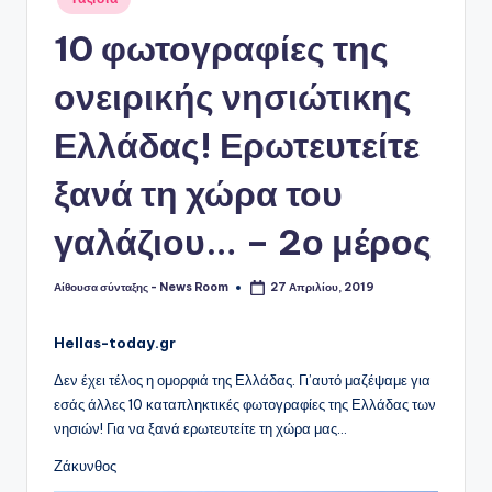
σε
10 φωτογραφίες της
ονειρικής νησιώτικης
Ελλάδας! Ερωτευτείτε
ξανά τη χώρα του
γαλάζιου… – 2ο μέρος
Αίθουσα σύνταξης - News Room
27 Απριλίου, 2019
Συγγραφέας:
Hellas-today.gr
Δεν έχει τέλος η ομορφιά της Ελλάδας. Γι’αυτό μαζέψαμε για
εσάς άλλες 10 καταπληκτικές φωτογραφίες της Ελλάδας των
νησιών! Για να ξανά ερωτευτείτε τη χώρα μας…
Ζάκυνθος