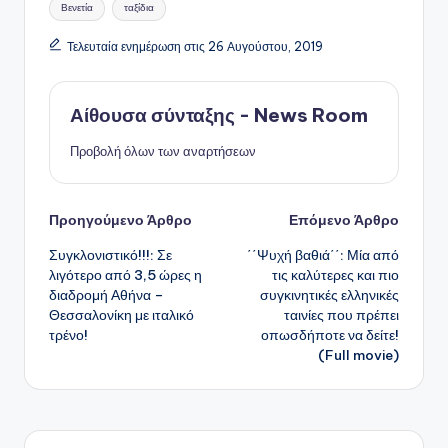
Βενετία
ταξίδια
Τελευταία ενημέρωση στις 26 Αυγούστου, 2019
Αίθουσα σύνταξης - News Room
Προβολή όλων των αναρτήσεων
Πλοήγηση
Προηγούμενο Άρθρο
Επόμενο Άρθρο
Συγκλονιστικό!!!: Σε
΄΄Ψυχή βαθιά΄΄: Μία από
δημοσιεύσεων
λιγότερο από 3,5 ώρες η
τις καλύτερες και πιο
διαδρομή Αθήνα –
συγκινητικές ελληνικές
Θεσσαλονίκη με ιταλικό
ταινίες που πρέπει
τρένο!
οπωσδήποτε να δείτε!
(Full movie)