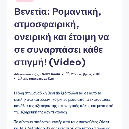
σε
Βενετία: Ρομαντική,
ατμοσφαιρική,
ονειρική και έτοιμη να
σε συναρπάσει κάθε
στιγμή! (Video)
Αίθουσα σύνταξης - News Room
2 Σεπτεμβρίου, 2018
Συγγραφέας:
Δεν υπάρχουν Σχόλια
Η ζωή στη μοναδική Βενετία ξεδιπλώνεται σε αυτό το
εκπληκτικό και ρομαντικό βίντεο μέσα από τα εκατοντάδες
κανάλια της αξεπέραστης και ονειρικής πόλης και μέσα από
την εξαιρετική της αρχιτεκτονική.
Το σύντομο αυτό ντοκιμαντέρ από τους σκηνοθέτες Olvier
και Nils Astrologo θα σας μεταφέρει στα ιστορικά αλλά και