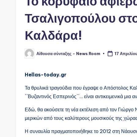
Το κορυφαίο αφιέ
Τσαλιγοπούλου στ
Καλδάρα!
Αίθουσα σύνταξης - News Room
17 Απριλίο
Συγγραφέας:
Hellas-today.gr
Τα θρυλικά τραγούδια που έγραψε ο Απόστολος Καλδ
΄΄Βυζαντινός Εσπερινός΄΄… είναι αντικειμενικά μια
Εδώ, θα ακούσετε τη νέα εκτέλεση από τον Γιώργο 
μερικών από τους καλύτερους μουσικούς της χώρας
Η συναυλία πραγματοποιήθηκε το 2012 στη Νάουσα 