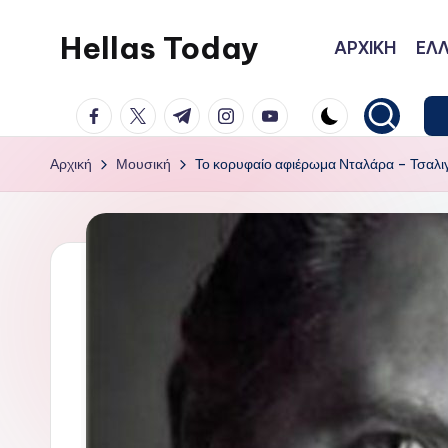
Hellas Today
ΑΡΧΙΚΗ
ΕΛΛ
Μετάβαση
σε
facebook.com
twitter.com
t.me
instagram.com
youtube.com
περιεχόμενο
Αρχική
Μουσική
Το κορυφαίο αφιέρωμα Νταλάρα – Τσαλ