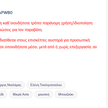
oAPWB0
ας η καθ΄οιονδήποτε τρόπο παράνομη χρήση/ιδιοποίηση
υρώσεις για τον παραβάτη.
διατίθεται στους επισκέπτες αυστηρά για προσωπική
σε οποιοδήποτε μέσo, μετά από ή χωρίς επεξεργασία, αν
ώργος Νταλάρας
Ελένη Τσαλιγοπούλου
ύδι
Μικρά Ασία
μουσική
Μπουζούκι