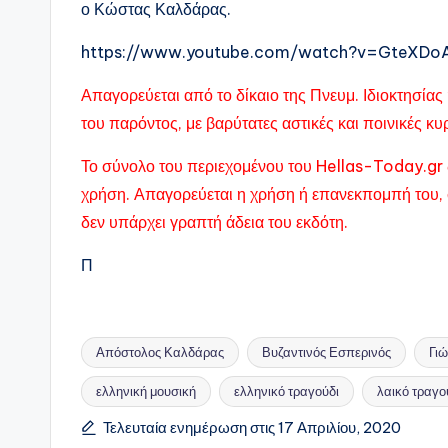
ο Κώστας Καλδάρας.
https://www.youtube.com/watch?v=GteXD
Απαγορεύεται από το δίκαιο της Πνευμ. Ιδιοκτησί
του παρόντος, με βαρύτατες αστικές και ποινικές κ
Το σύνολο του περιεχομένου του Hellas-Today.gr 
χρήση. Απαγορεύεται η χρήση ή επανεκπομπή του, 
δεν υπάρχει γραπτή άδεια του εκδότη.
Π
Απόστολος Καλδάρας
Βυζαντινός Εσπερινός
Γι
ελληνική μουσική
ελληνικό τραγούδι
λαικό τραγο
Ετικέτες:
Τελευταία ενημέρωση στις 17 Απριλίου, 2020