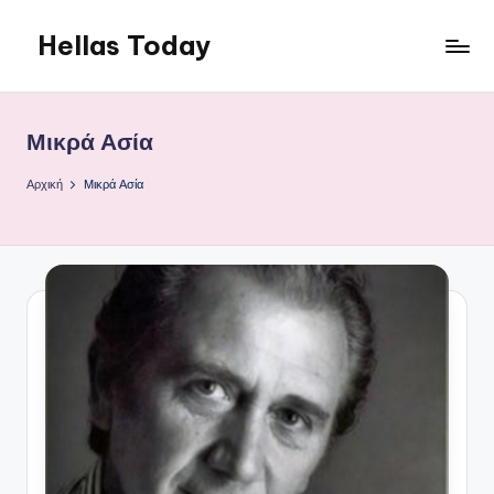
Hellas Today
Μετάβαση
σε
περιεχόμενο
Μικρά Ασία
Αρχική
Μικρά Ασία