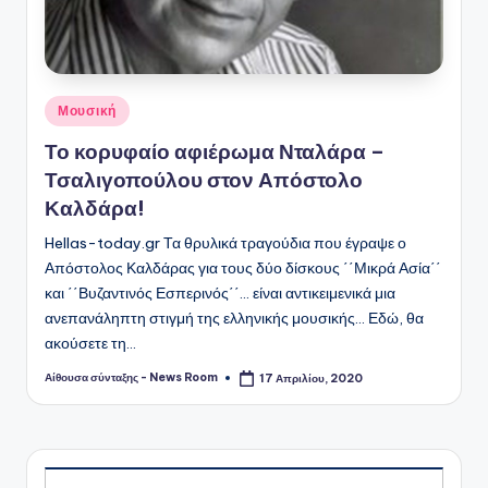
Αναρτήθηκε
Μουσική
σε
Το κορυφαίο αφιέρωμα Νταλάρα –
Τσαλιγοπούλου στον Απόστολο
Καλδάρα!
Hellas-today.gr Τα θρυλικά τραγούδια που έγραψε ο
Απόστολος Καλδάρας για τους δύο δίσκους ΄΄Μικρά Ασία΄΄
και ΄΄Βυζαντινός Εσπερινός΄΄... είναι αντικειμενικά μια
ανεπανάληπτη στιγμή της ελληνικής μουσικής... Εδώ, θα
ακούσετε τη…
Αίθουσα σύνταξης - News Room
17 Απριλίου, 2020
Συγγραφέας: