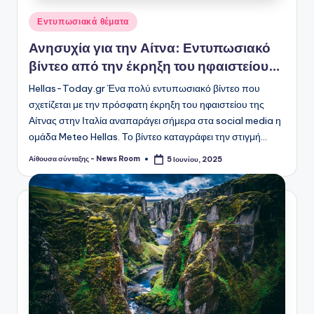
Αναρτήθηκε
Εντυπωσιακά θέματα
σε
Ανησυχία για την Αίτνα: Εντυπωσιακό
βίντεο από την έκρηξη του ηφαιστείου…
Hellas-Today.gr Ένα πολύ εντυπωσιακό βίντεο που
σχετίζεται με την πρόσφατη έκρηξη του ηφαιστείου της
Αίτνας στην Ιταλία αναπαράγει σήμερα στα social media η
ομάδα Meteo Hellas. Το βίντεο καταγράφει την στιγμή…
Αίθουσα σύνταξης - News Room
5 Ιουνίου, 2025
Συγγραφέας: