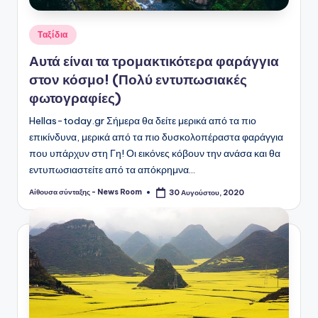
Αναρτήθηκε
Ταξίδια
σε
Αυτά είναι τα τρομακτικότερα φαράγγια
στον κόσμο! (Πολύ εντυπωσιακές
φωτογραφίες)
Hellas-today.gr Σήμερα θα δείτε μερικά από τα πιο
επικίνδυνα, μερικά από τα πιο δυσκολοπέραστα φαράγγια
που υπάρχυν στη Γη! Οι εικόνες κόβουν την ανάσα και θα
εντυπωσιαστείτε από τα απόκρημνα…
Αίθουσα σύνταξης - News Room
30 Αυγούστου, 2020
Συγγραφέας: