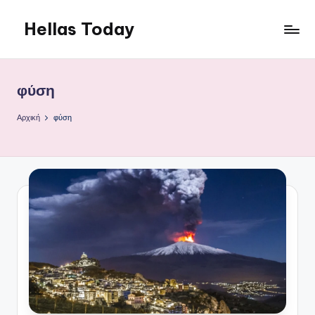
Hellas Today
Μετάβαση
σε
περιεχόμενο
φύση
Αρχική
φύση