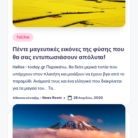
Αναρτήθηκε
Ταξίδια
σε
Πέντε μαγευτικές εικόνες της φύσης που
θα σας εντυπωσιάσουν απόλυτα!
Hellas-today.gr Παρακάτω, θα δείτε μερικά τοπία που
υπάρχουν στον πλανήτη και μοιάζουν να έχουν βγει από το
παραμύθι. Ανάμεσά τους και ένα ελληνικό που διακρίνεται
για τα μαγεία του... Τα…
Αίθουσα σύνταξης - News Room
28 Απριλίου, 2020
Συγγραφέας: