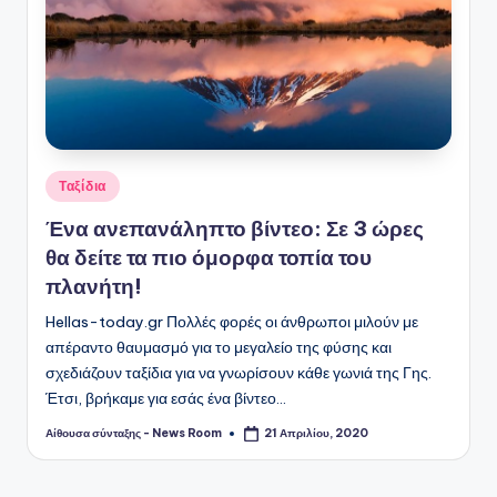
Αναρτήθηκε
Ταξίδια
σε
Ένα ανεπανάληπτο βίντεο: Σε 3 ώρες
θα δείτε τα πιο όμορφα τοπία του
πλανήτη!
Hellas-today.gr Πολλές φορές οι άνθρωποι μιλούν με
απέραντο θαυμασμό για το μεγαλείο της φύσης και
σχεδιάζουν ταξίδια για να γνωρίσουν κάθε γωνιά της Γης.
Έτσι, βρήκαμε για εσάς ένα βίντεο…
Αίθουσα σύνταξης - News Room
21 Απριλίου, 2020
Συγγραφέας: