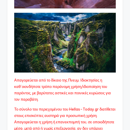
Απαγορεύεται από το δίκαιο της Πνευμ. Ιδιοκτησίας η
καθ΄οιονδήποτε τρόπο παράνομη χρήση/ιδιοποίηση του
παρόντος, με βαρύτατες αστικές και ποινικές κυρώσεις για
τον παραβάτη.
Το σύνολο του περιεχομένου του Hellas-Today.gr διατίθεται
στους επισκέπτες αυστηρά για προσωπική χρήση.
Απαγορεύεται η χρήση ή επανεκπομπή του, σε οποιοδήποτε
μέσo, μετά από ή χωρίς επεξεργασία, αν δεν υπάρχει