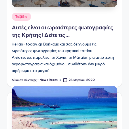
Αναρτήθηκε
Ταξίδια
σε
Αυτές είναι οι ωραιότερες φωτογραφίες
της Κρήτης! Δείτε τις…
Hellas-today.gr Βρήκαμε και σας δείχνουμε τις
ωραιότερες φωτογραφίες του κρητικοί τοπίου... -
Απίστευτες παραλίες, τα Χανιά, τα Μάταλα, μια απίστευτη
αεροφωτογραφία και όχι μόνο... συνθέτουν ένα μικρό
αφιέρωμα στο μαγικό…
Αίθουσα σύνταξης - News Room
24 Μαρτίου, 2020
Συγγραφέας: