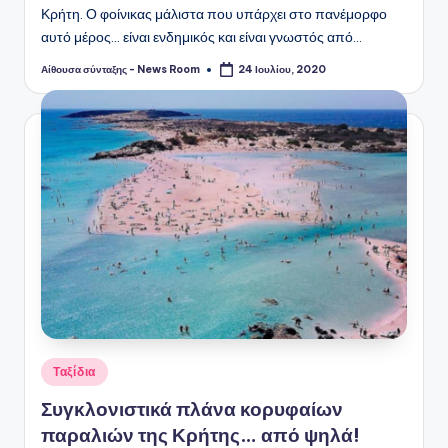
Κρήτη. Ο φοίνικας μάλιστα που υπάρχει στο πανέμορφο
αυτό μέρος... είναι ενδημικός και είναι γνωστός από…
Αίθουσα σύνταξης - News Room
24 Ιουλίου, 2020
Συγγραφέας:
Αναρτήθηκε
Ταξίδια
σε
Συγκλονιστικά πλάνα κορυφαίων
παραλιών της Κρήτης… από ψηλά!