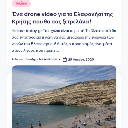
Αναρτήθηκε
Ταξίδια
σε
Ένα drone video για το Ελαφονήσι της
Κρήτης που θα σας ξετρελάνει!
Hellas-today.gr Τα σχόλια είναι περιττά! Το βίντεο αυτό θα
σας εντυπωσιάσει γιατί θα σας μεταφέρει την ενέργεια των
νερών του Ελαφονησίου! Αυτός ο προορισμός είναι μέσα
στους λίγους που πρέπει…
Αίθουσα σύνταξης - News Room
29 Μαρτίου, 2020
Συγγραφέας: