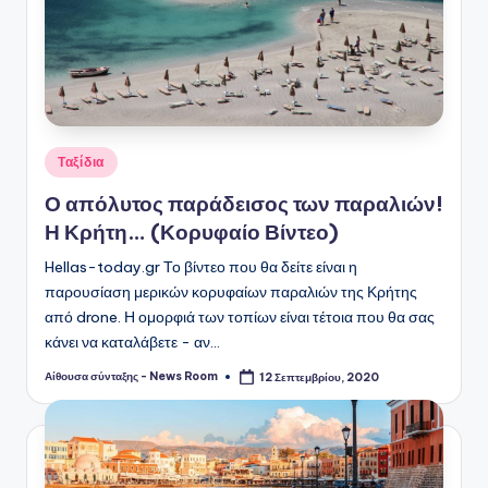
Αναρτήθηκε
Ταξίδια
σε
Ο απόλυτος παράδεισος των παραλιών!
Η Κρήτη… (Κορυφαίο Βίντεο)
Hellas-today.gr Το βίντεο που θα δείτε είναι η
παρουσίαση μερικών κορυφαίων παραλιών της Κρήτης
από drone. Η ομορφιά των τοπίων είναι τέτοια που θα σας
κάνει να καταλάβετε - αν…
Αίθουσα σύνταξης - News Room
12 Σεπτεμβρίου, 2020
Συγγραφέας: