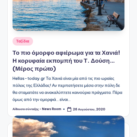
Αναρτήθηκε
Ταξίδια
σε
Το πιο όμορφο αφιέρωμα για τα Χανιά!
Η κορυφαία εκπομπή του Τ. Δούση…
(Μέρος πρώτο)
Hellas-today.gr Τα Χανιά είναι μία από τις πιο ωραίες
πόλεις της Ελλάδας! Αν περπατήσετε μέσα στην πόλη δε
θα σταματάτε να ανακαλύπτετε καινούρια πράγματα. Πέρα
όμως από την ομορφιά... είναι…
Αίθουσα σύνταξης - News Room
26 Αυγούστου, 2020
Συγγραφέας: