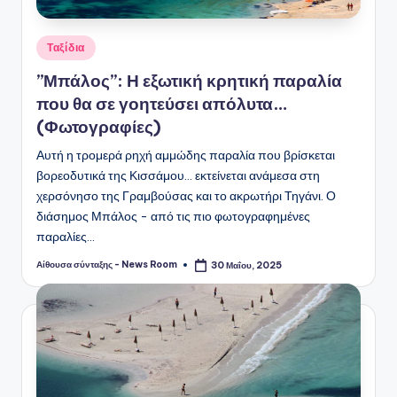
Αναρτήθηκε
Ταξίδια
σε
”Μπάλος”: Η εξωτική κρητική παραλία
που θα σε γοητεύσει απόλυτα…
(Φωτογραφίες)
Αυτή η τρομερά ρηχή αμμώδης παραλία που βρίσκεται
βορεοδυτικά της Κισσάμου... εκτείνεται ανάμεσα στη
χερσόνησο της Γραμβούσας και το ακρωτήρι Τηγάνι. Ο
διάσημος Μπάλος - από τις πιο φωτογραφημένες
παραλίες…
Αίθουσα σύνταξης - News Room
30 Μαΐου, 2025
Συγγραφέας: