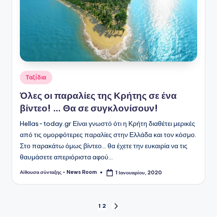
Αναρτήθηκε
Ταξίδια
σε
Όλες οι παραλίες της Κρήτης σε ένα
βίντεο! … Θα σε συγκλονίσουν!
Hellas-today.gr Είναι γνωστό ότι η Κρήτη διαθέτει μερικές
από τις ομορφότερες παραλίες στην Ελλάδα και τον κόσμο.
Στο παρακάτω όμως βίντεο... θα έχετε την ευκαιρία να τις
θαυμάσετε απεριόριστα αφού…
Αίθουσα σύνταξης - News Room
1 Ιανουαρίου, 2020
Συγγραφέας:
Σελιδοποίηση
1
2
ΕΠΌΜΕΝΗ