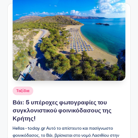
Αναρτήθηκε
Ταξίδια
σε
Βάι: 5 υπέροχες φωτογραφίες του
συγκλονιστικού φοινικόδασους της
Κρήτης!
Hellas-today.gr Αυτό το απίστευτο και πασίγνωστο
φοινικόδασος, το Βάι, βρίσκεται στο νομό Λασιθίου στην