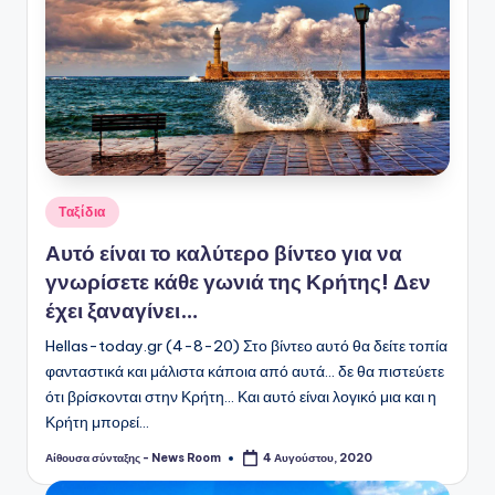
Αναρτήθηκε
Ταξίδια
σε
Αυτό είναι το καλύτερο βίντεο για να
γνωρίσετε κάθε γωνιά της Κρήτης! Δεν
έχει ξαναγίνει…
Hellas-today.gr (4-8-20) Στο βίντεο αυτό θα δείτε τοπία
φανταστικά και μάλιστα κάποια από αυτά... δε θα πιστεύετε
ότι βρίσκονται στην Κρήτη... Και αυτό είναι λογικό μια και η
Κρήτη μπορεί…
Αίθουσα σύνταξης - News Room
4 Αυγούστου, 2020
Συγγραφέας: