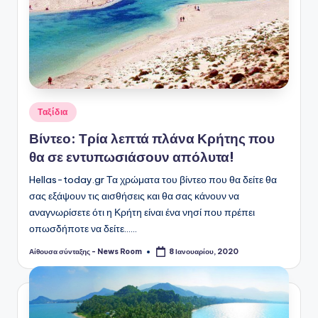
Αναρτήθηκε
Ταξίδια
σε
Βίντεο: Τρία λεπτά πλάνα Κρήτης που
θα σε εντυπωσιάσουν απόλυτα!
Hellas-today.gr Τα χρώματα του βίντεο που θα δείτε θα
σας εξάψουν τις αισθήσεις και θα σας κάνουν να
αναγνωρίσετε ότι η Κρήτη είναι ένα νησί που πρέπει
οπωσδήποτε να δείτε...…
Αίθουσα σύνταξης - News Room
8 Ιανουαρίου, 2020
Συγγραφέας: