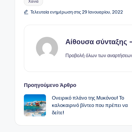
Χανιά
Ετικέτες:
Τελευταία ενημέρωση στις 29 Ιανουαρίου, 2022
Αίθουσα σύνταξης
Προβολή όλων των αναρτήσεω
Πλοήγηση
Προηγούμενο Άρθρο
Ονειρικό πλάνο της Μυκόνου! Το
δημοσιεύσεων
καλοκαιρινό βίντεο που πρέπει να
δείτε!