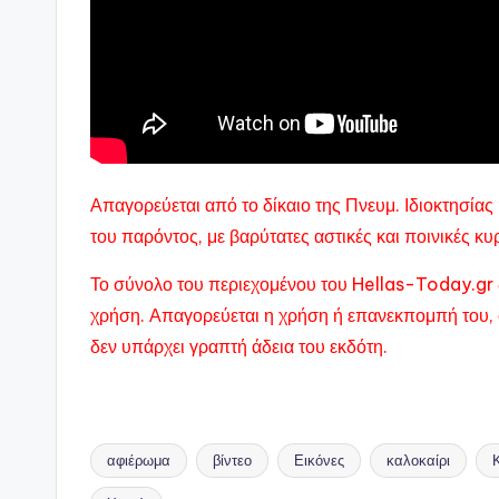
Απαγορεύεται από το δίκαιο της Πνευμ. Ιδιοκτησί
του παρόντος, με βαρύτατες αστικές και ποινικές κ
Το σύνολο του περιεχομένου του Hellas-Today.gr 
χρήση. Απαγορεύεται η χρήση ή επανεκπομπή του, 
δεν υπάρχει γραπτή άδεια του εκδότη.
αφιέρωμα
βίντεο
Εικόνες
καλοκαίρι