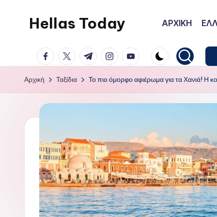
Hellas Today
ΑΡΧΙΚΗ
ΕΛΛ
Μετάβαση
σε
facebook.com
twitter.com
t.me
instagram.com
youtube.com
περιεχόμενο
Αρχική
Ταξίδια
Το πιο όμορφο αφιέρωμα για τα Χανιά! Η