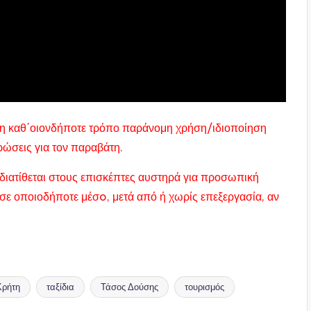
ας η καθ΄οιονδήποτε τρόπο παράνομη χρήση/ιδιοποίηση
υρώσεις για τον παραβάτη.
διατίθεται στους επισκέπτες αυστηρά για προσωπική
σε οποιοδήποτε μέσo, μετά από ή χωρίς επεξεργασία, αν
Κρήτη
ταξίδια
Τάσος Δούσης
τουρισμός